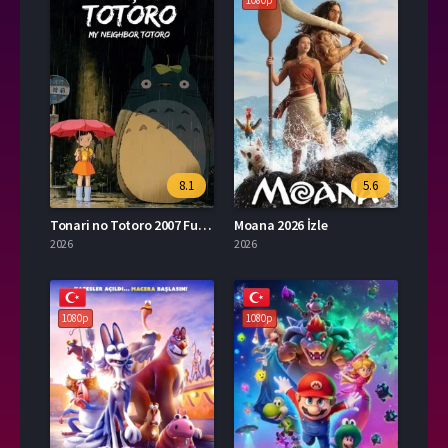
1080p
8.1
5.6
Tonari no Totoro 2007 Full İzle
Moana 2026 İzle
2026
2026
1080p
1080p