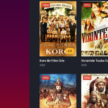
1080p
1080p
6.9
Koro Bir Filmi İzle
Vizontele Tuuba İz
2026
2003
1080p
1080p