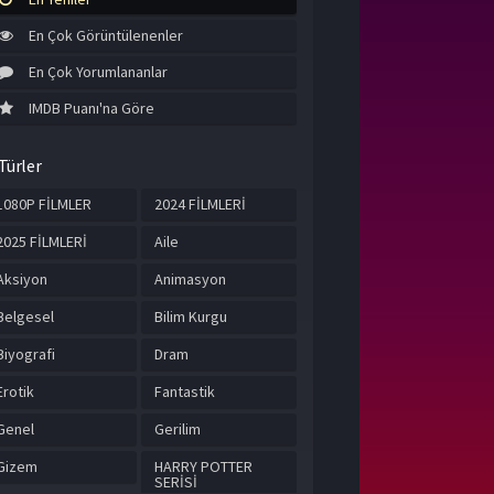
En Çok Görüntülenenler
En Çok Yorumlananlar
IMDB Puanı'na Göre
Türler
1080P FİLMLER
2024 FİLMLERİ
2025 FİLMLERİ
Aile
Aksiyon
Animasyon
Belgesel
Bilim Kurgu
Biyografi
Dram
Erotik
Fantastik
Genel
Gerilim
Gizem
HARRY POTTER
SERİSİ