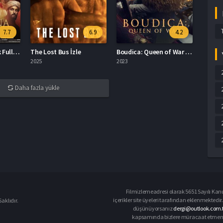
7.7
6.9
4.2
Mevlana Mest-i Aşk Full HD İzle
The Lost Bus İzle
Boudica: Queen of War Türkçe Dublaj İzle
2025
2023
Daha fazla yükle
Filmizlemeadresi olarak 5651 Sayılı Kanu
içerikler site üyeleri tarafından eklenmektedir.
aklıdır.
düşünüyorsanız
dergi@outlook.com.t
kapsamında bizlere müracaat etmeniz d