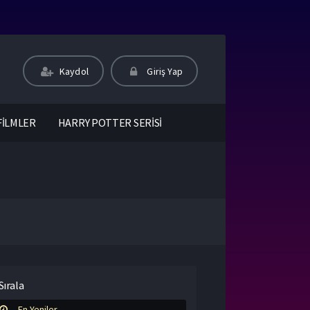
Kaydol
Giriş Yap
FİLMLER
HARRY POTTER SERİSİ
Sırala
En Yeniler