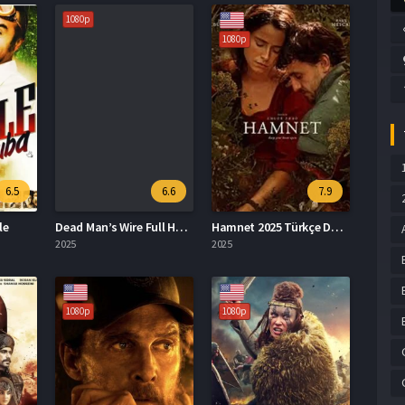
1080p
1080p
6.5
6.6
7.9
le
Dead Man’s Wire Full HD İzle
Hamnet 2025 Türkçe Dublaj İzle
2025
2025
1080p
1080p