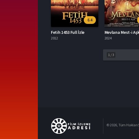
6.4
Fetih 1453 Full İzle
2012
2024
1
/
3
© 2026, Tüm Hakları S