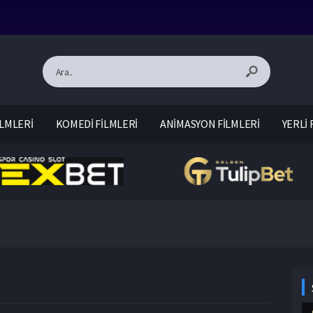
LMLERİ
KOMEDİ FİLMLERİ
ANİMASYON FİLMLERİ
YERLİ 