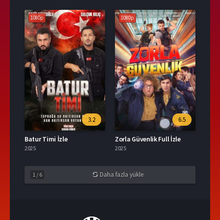
1080p
1080p
3.2
6.5
Batur Timi İzle
Zorla Güvenlik Full İzle
2025
2025
Daha fazla yükle
1
/
6