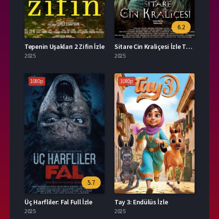
6.2
Tepenin Uşakları 2 Zifin İzle
Sitare Cin Kraliçesi İzle Türkçe Dublaj
2025
2025
1080p
1080p
5.7
Üç Harfliler: Fal Full İzle
Tay 3: Endülüs İzle
2025
2025