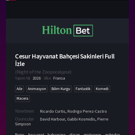
Cesur Hayvanat Bahçesi Sakinleri Full
İzle
(
Night of the Zoopocalypse
)
Yapım Yılı
2026
Ülke
Fransa
Aile
Animasyon
Bilim Kurgu
Fantastik
Komedi
Macera
Yönetmen
Ricardo Curtis
,
Rodrigo Perez-Castro
Oyuncular
David Harbour
,
Gabbi Kosmidis
,
Pierre
Simpson
Proje hayvanat bahçesine düşen meteorun ardından