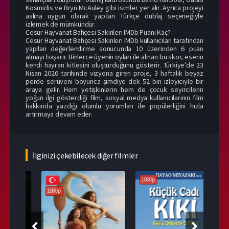
Kosmidis ve Bryn McAuley gibi isimler yer alır. Ayrıca projeyi
aslına uygun olarak yapılan Türkçe dublaj seçeneğiyle
izlemek de mümkündür.
Cesur Hayvanat Bahçesi Sakinleri IMDb Puanı Kaç?
Cesur Hayvanat Bahçesi Sakinleri IMDb kullanıcıları tarafından
yapılan değerlendirme sonucunda 10 üzerinden 6 puan
almayı başarır. Binlerce üyenin oyları ile alınan bu skor, eserin
kendi hayran kitlesini oluşturduğunu gösterir. Türkiye’de 23
Nisan 2026 tarihinde vizyona giren proje, 3 haftalık beyaz
perde serüveni boyunca şimdiye dek 52 bin izleyiciyle bir
araya gelir. Hem yetişkinlerin hem de çocuk seyircilerin
yoğun ilgi gösterdiği film, sosyal medya kullanıcılarının film
hakkında yazdığı olumlu yorumları ile popülerliğini hızla
artırmaya devam eder.
İlginizi çekebilecek diğer filmler
1080p
1080p
108