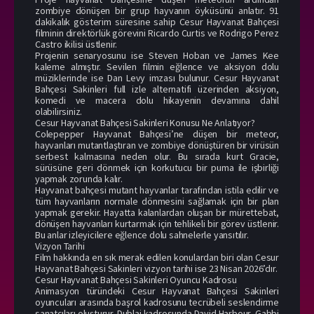
zombiye dönüşen bir grup hayvanın öyküsünü anlatır. 91
dakikalık gösterim süresine sahip Cesur Hayvanat Bahçesi
filminin direktörlük görevini Ricardo Curtis ve Rodrigo Perez
Castro ikilisi üstlenir.
Projenin senaryosunu ise Steven Hoban ve James Kee
kaleme almıştır. Sevilen filmin eğlence ve aksiyon dolu
müziklerinde ise Dan Levy imzası bulunur. Cesur Hayvanat
Bahçesi Sakinleri full izle alternatifi üzerinden aksiyon,
komedi ve macera dolu hikayenin devamına dahil
olabilirsiniz.
Cesur Hayvanat Bahçesi Sakinleri Konusu Ne Anlatıyor?
Colepepper Hayvanat Bahçesi’ne düşen bir meteor,
hayvanları mutantlaştıran ve zombiye dönüştüren bir virüsün
serbest kalmasına neden olur. Bu sırada kurt Gracie,
sürüsüne geri dönmek için korkutucu bir puma ile işbirliği
yapmak zorunda kalır.
Hayvanat bahçesi mutant hayvanlar tarafından istila edilir ve
tüm hayvanların normale dönmesini sağlamak için bir plan
yapmak gerekir. Hayatta kalanlardan oluşan bir mürettebat,
dönüşen hayvanları kurtarmak için tehlikeli bir görev üstlenir.
Bu anlar izleyicilere eğlence dolu sahnelerle yansıtılır.
Vizyon Tarihi
Film hakkında en sık merak edilen konulardan biri olan Cesur
Hayvanat Bahçesi Sakinleri vizyon tarihi ise 23 Nisan 2026’dır.
Cesur Hayvanat Bahçesi Sakinleri Oyuncu Kadrosu
Animasyon türündeki Cesur Hayvanat Bahçesi Sakinleri
oyuncuları arasında başrol kadrosunu tecrübeli seslendirme
sanatçıları oluşturur. Dublaj kadrosunda David Harbour, Gabbi