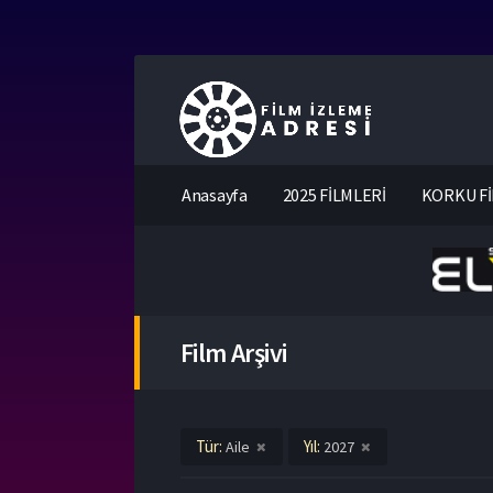
Anasayfa
2025 FİLMLERİ
KORKU Fİ
Film Arşivi
Tür:
Yıl:
Aile
2027