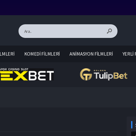
LMLERİ
KOMEDİ FİLMLERİ
ANİMASYON FİLMLERİ
YERLİ 