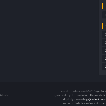
Filmizlemeadresi olarak 5651 Sayılı Kanu
içerikler site üyeleri tarafından eklenmektedir.
aklıdır.
düşünüyorsanız
dergi@outlook.com.t
kapsamında bizlere müracaat etmeniz d