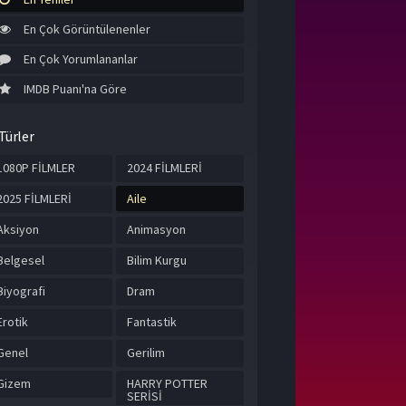
En Çok Görüntülenenler
En Çok Yorumlananlar
IMDB Puanı'na Göre
Türler
1080P FİLMLER
2024 FİLMLERİ
2025 FİLMLERİ
Aile
Aksiyon
Animasyon
Belgesel
Bilim Kurgu
Biyografi
Dram
Erotik
Fantastik
Genel
Gerilim
Gizem
HARRY POTTER
SERİSİ