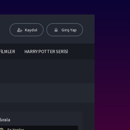
Kaydol
Giriş Yap
FİLMLER
HARRY POTTER SERİSİ
Sırala
En Yeniler