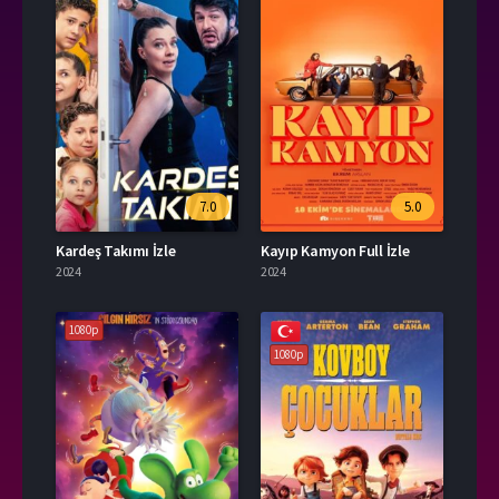
7.0
5.0
Kardeş Takımı İzle
Kayıp Kamyon Full İzle
2024
2024
1080p
1080p