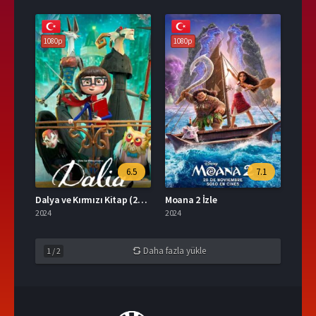
1080p
1080p
6.5
7.1
Dalya ve Kırmızı Kitap (2025) Film İzle
Moana 2 İzle
2024
2024
Daha fazla yükle
1
/
2