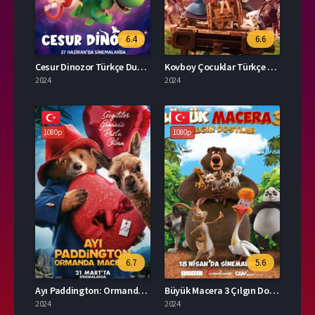
6.4
6.6
Cesur Dinozor Türkçe Dublaj İzle
Kovboy Çocuklar Türkçe Dublaj İzle
2024
2024
1080p
1080p
6.7
5.6
Ayı Paddington: Ormanda Macera Türkçe Dublaj İzle
Büyük Macera 3 Çılgın Dostlar İzle
2024
2024