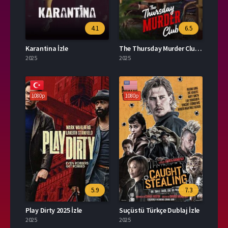
4.1
6.5
Karantina İzle
The Thursday Murder Club İzle
2025
2025
1080p
1080p
5.9
7.3
Play Dirty 2025 İzle
Suçüstü Türkçe Dublaj İzle
2025
2025