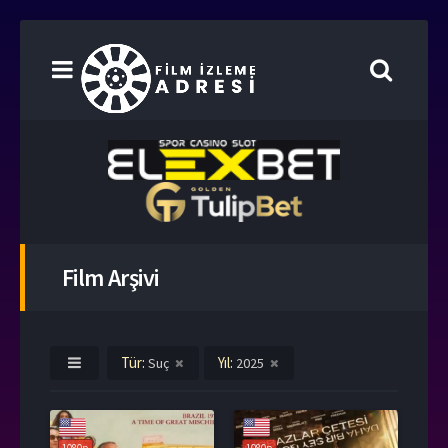
Film Arşivi
Tür:
Yıl:
Suç
2025