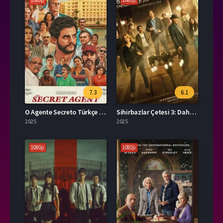
1080p
1080p
7.3
6.1
O Agente Secreto Türkçe Dublaj İzle
Sihirbazlar Çetesi 3: Daha Bir Şey Görmediniz Full İzle
2025
2025
1080p
1080p