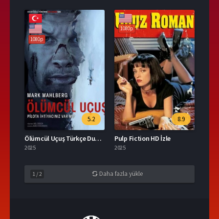
1080p
1080p
5.2
8.9
Ölümcül Uçuş Türkçe Dublaj İzle
Pulp Fiction HD İzle
2025
2025
Daha fazla yükle
1
/
2