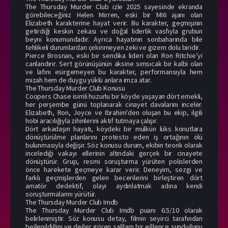
The Thursday Murder Club izle 2025 sayesinde ekranda
görebileceğiniz Helen Mirren, eski bir MI6 ajanı olan
Elizabeth karakterine hayat verir. Bu karakter, geçmişinin
getirdiği keskin zekası ve doğal liderlik vasfıyla grubun
beyni konumundadır. Ayrıca hayatının sonbaharında bile
tehlikeli durumlardan çekinmeyen zeki ve gizem dolu biridir.
Pierce Brosnan, eski bir sendika lideri olan Ron Ritchie’yi
canlandırır. Sert görünüşünün aksine sımsıcak bir kalbi olan
ve lafını esirgemeyen bu karakter, performansıyla hem
mizah hem de duygu yüklü anlara imza atar.
The Thursday Murder Club Konusu
Coopers Chase isimli huzurlu bir köyde yaşayan dört emekli,
her perşembe günü toplanarak cinayet davalarını inceler.
Elizabeth, Ron, Joyce ve Ibrahim'den oluşan bu ekip, ilgili
hobi aracılığıyla zihinlerini aktif tutmaya çalışır.
Dört arkadaşın hayatı, köydeki bir mülkün lüks konutlara
dönüştürülme planlarını protesto eden iş ortağının ölü
bulunmasıyla değişir. Söz konusu durum, ekibin teorik olarak
incelediği vakayı ellerinin altındaki gerçek bir cinayete
dönüştürür. Grup, resmi soruşturma yürüten polislerden
önce harekete geçmeye karar verir. Deneyim, sezgi ve
farklı geçmişlerden gelen becerilerini birleştiren dört
amatör dedektif, olayı aydınlatmak adına kendi
soruşturmalarını yürütür.
The Thursday Murder Club Imdb
The Thursday Murder Club Imdb puanı 6.5/10 olarak
belirlenmiştir. Söz konusu detay, filmin seyirci tarafından
beğenildiğini ve değer gören sağlam bir eğlence sunduğunu