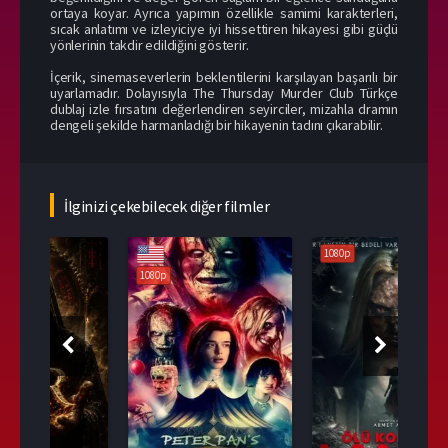
ortaya koyar. Ayrıca yapımın özellikle samimi karakterleri,
sıcak anlatımı ve izleyiciye iyi hissettiren hikayesi gibi güçlü
yönlerinin takdir edildiğini gösterir.
İçerik, sinemaseverlerin beklentilerini karşılayan başarılı bir
uyarlamadır. Dolayısıyla The Thursday Murder Club Türkçe
dublaj izle fırsatını değerlendiren seyirciler, mizahla dramın
dengeli şekilde harmanladığı bir hikayenin tadını çıkarabilir.
İlginizi çekebilecek diğer filmler
1080p
108
1080p