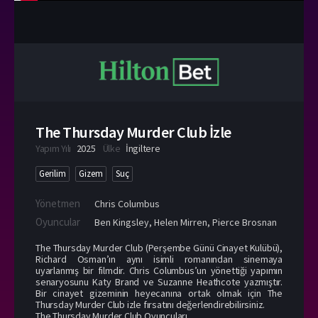
The Thursday Murder Club İzle
Yapım Yılı
2025
Ülke
İngiltere
Gerilim
Gizem
Suç
Yönetmen
Chris Columbus
Oyuncular
Ben Kingsley
,
Helen Mirren
,
Pierce Brosnan
The Thursday Murder Club (Perşembe Günü Cinayet Kulübü),
Richard Osman’ın aynı isimli romanından sinemaya
uyarlanmış bir filmdir. Chris Columbus’un yönettiği yapımın
senaryosunu Katy Brand ve Suzanne Heathcote yazmıştır.
Bir cinayet gizeminin heyecanına ortak olmak için The
Thursday Murder Club izle fırsatını değerlendirebilirsiniz.
The Thursday Murder Club Oyuncuları