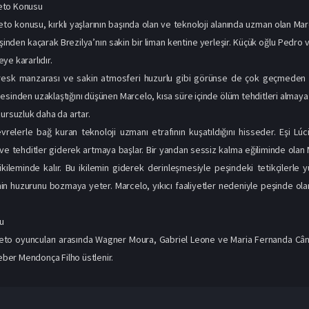
eto Konusu
o konusu, kırklı yaşlarının başında olan ve teknoloji alanında uzman olan Mar
inden kaçarak Brezilya’nın sakin bir liman kentine yerleşir. Küçük oğlu Pedro v
ye kararlıdır.
oresk manzarası ve sakin atmosferi huzurlu gibi görünse de çok geçmeden 
esinden uzaklaştığını düşünen Marcelo, kısa süre içinde ölüm tehditleri almaya 
zursuzluk daha da artar.
evrelerle bağ kuran teknoloji uzmanı etrafının kuşatıldığını hisseder. Eşi 
p ve tehditler giderek artmaya başlar. Bir yandan sessiz kalma eğiliminde olan
ikileminde kalır. Bu ikilemin giderek derinleşmesiyle peşindeki tetikçilerle
in huzurunu bozmaya yeter. Marcelo, yıkıcı faaliyetler nedeniyle peşinde olan 
u
o oyuncuları arasında Wagner Moura, Gabriel Leone ve Maria Fernanda Cândido
leber Mendonça Filho üstlenir.