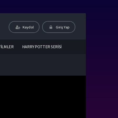
Kaydol
Giriş Yap
FİLMLER
HARRY POTTER SERİSİ