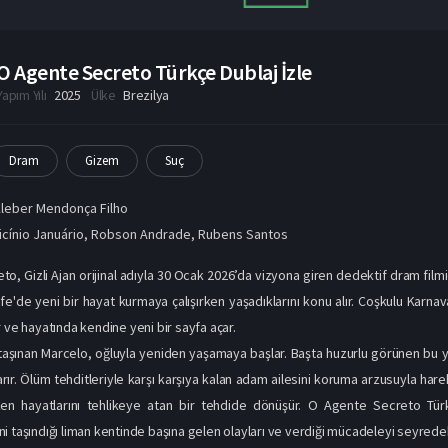
O Agente Secreto Türkçe Dublaj İzle
Yapım Yılı
2025
Ülke
Brezilya
Dram
Gizem
Suç
leber Mendonça Filho
icínio Januário
,
Robson Andrade
,
Rubens Santos
o, Gizli Ajan orijinal adıyla 30 Ocak 2026’da vizyona giren dedektif dram filmid
fe'de yeni bir hayat kurmaya çalışırken yaşadıklarını konu alır. Coşkulu Karna
r ve hayatında kendine yeni bir sayfa açar.
taşınan Marcelo, oğluyla yeniden yaşamaya başlar. Başta huzurlu görünen bu
rır. Ölüm tehditleriyle karşı karşıya kalan adam ailesini koruma arzusuyla har
n hayatlarını tehlikeye atan bir tehdide dönüşür. O Agente Secreto Türk
i taşındığı liman kentinde başına gelen olayları ve verdiği mücadeleyi seyredebi