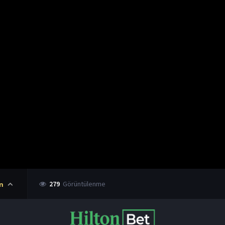
279
Görüntülenme
n