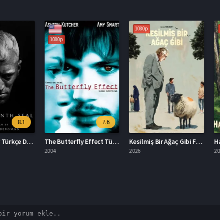
1080p
1080p
1080p
8.1
7.6
Yedinci Mühür Türkçe Dublaj İzle
The Butterfly Effect Türkçe Dublaj İzle
Kesilmiş Bir Ağaç Gibi Filmi İzle
2004
2026
2024