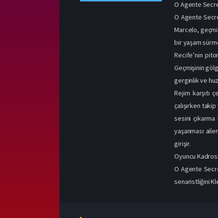
O Agente Secr
O Agente Secret
Marcelo, geçmiş
bir yaşam sürme
Recife’nin pit
Geçmişinin gölg
gerginlik ve hu
Rejim karşıtı ç
çalışırken taki
sesini çıkarma 
yaşanması ailen
girişir.
Oyuncu Kadros
O Agente Secret
senaristliğini K