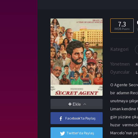
7.3
IMDB Puanı
Kategori
Yönetmen
K
Oyuncular
L
O Agente Secret
bir adamın Reci
unutmaya çalışı
Ekle
Liman kendine 
gün yüzüne çıka
Facebook'ta Paylaş
huzur vermezke
Marcelo’nun yen
Twitter'da Paylaş