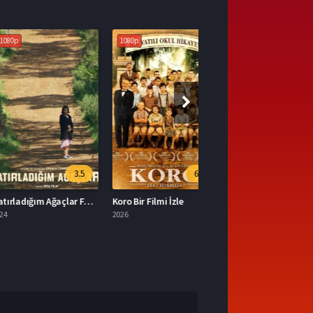
1080p
3.5
6.9
Hatırladığım Ağaçlar Full HD İzle
Koro Bir Filmi İzle
2026