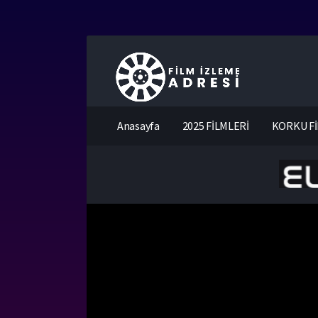
Anasayfa
2025 FİLMLERİ
KORKU Fİ