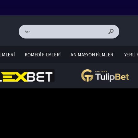
LMLERİ
KOMEDİ FİLMLERİ
ANİMASYON FİLMLERİ
YERLİ 