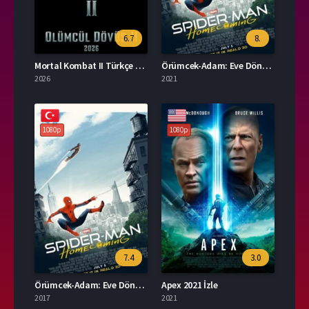
6.7
8.
Mortal Kombat II Türkçe Dublaj İzle
Örümcek-Adam: Eve Dönüş Yok Full İzle
2026
2021
1080p
1080p
7.4
3.0
Örümcek-Adam: Eve Dönüş Türkçe Dublaj Full İzle
Apex 2021 İzle
2017
2021