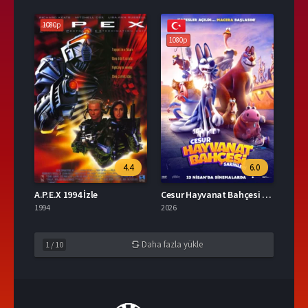
1080p
1080p
4.4
6.0
A.P.E.X 1994 İzle
Cesur Hayvanat Bahçesi Sakinleri Full İzle
1994
2026
Daha fazla yükle
1
/
10