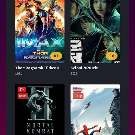
1080p
8.1
9.6
Thor: Ragnarok Türkçe Dublaj İzle
Koloni 2026 İzle
1951
2026
1080p
1080p