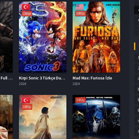
1080p
1080p
Kraven The Hunter Full İzle
Kirpi Sonic 3 Türkçe Dublaj Full İzle
Mad Max: Furiosa İzle
2024
2024
1080p
1080p