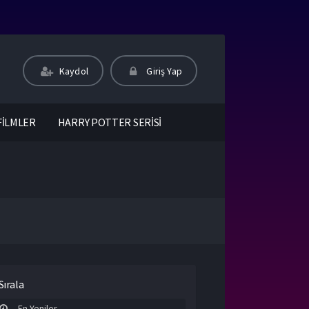
Kaydol
Giriş Yap
FİLMLER
HARRY POTTER SERİSİ
Sırala
En Yeniler