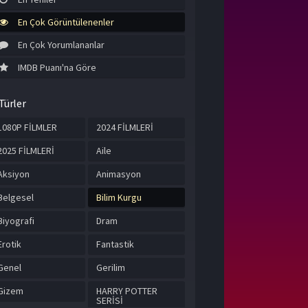
En Çok Görüntülenenler
En Çok Yorumlananlar
IMDB Puanı'na Göre
Türler
1080P FİLMLER
2024 FİLMLERİ
2025 FİLMLERİ
Aile
Aksiyon
Animasyon
Belgesel
Bilim Kurgu
Biyografi
Dram
Erotik
Fantastik
Genel
Gerilim
Gizem
HARRY POTTER
SERİSİ