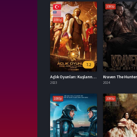
1080p
1080p
7.2
Açlık Oyunları: Kuşların ve Yılanların Şarkısı 2023 İzle
2023
2024
1080p
1080p