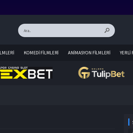
LMLERİ
KOMEDİ FİLMLERİ
ANİMASYON FİLMLERİ
YERLİ 