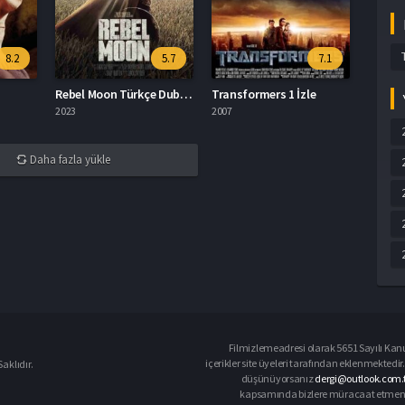
8.2
5.7
7.1
Rebel Moon Türkçe Dublaj İzle
Transformers 1 İzle
2023
2007
Daha fazla yükle
Filmizlemeadresi olarak 5651 Sayılı Kanu
içerikler site üyeleri tarafından eklenmektedir.
aklıdır.
düşünüyorsanız
dergi@outlook.com.t
kapsamında bizlere müracaat etmeniz d