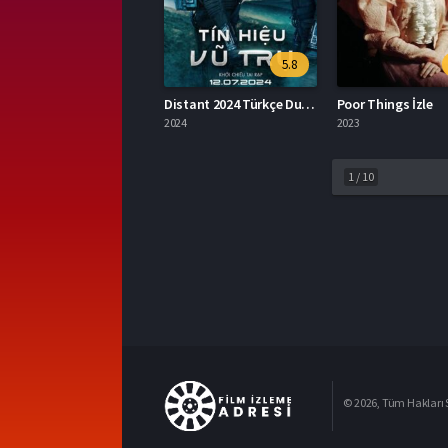
5.8
Distant 2024 Türkçe Dublaj İzle
Poor Things İzle
2024
2023
1
/
10
© 2026, Tüm Hakları S