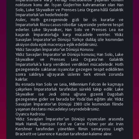
noktasını konu alır. İsyan Güçleri'nin kahramanları olan Han
Solo, Luke Skywalker ve Prenses Leia Organa hâlâ Galaktik
İmparatorluk’un hedefindedir.
Asiler, Hoth gezegeninde gizli bir üs kurarlar ve
İmparatorluk filosu casus robotlar sayesinde yerlerini tespit
ederler. Luke Skywalker, Han Solo ve Prenses Lea ise
kaçarak İmparatorluğa karşı mücadele verirler. Yıldız
Savaşları İmparator'un Dönüşü Türkçe dublaj izle kısmından
aksiyon dolu epik maceraya eşlik edebilirsiniz.
Yıldız Savaşları İmparator'un Dönüşü Konusu
Yıldız Savaşları İmparator’un Dönüşü konusu; Han Solo, Luke
Skywalker ve Prenses Leia Organa’nın Galaktik
İmparatorluk’a karşı verdikleri verdikleri mücadeledir. Hoth
gezegeninde saklanan isyancılar gezegen tespit edildikten
sonra saldırıya uğrayarak üslerini terk etmek zorunda
kalırlar.
Bu esnada Han Solo ve Leia, Millennium Falcon ile kaçmaya
çalışırken İmparatorluk tarafından sürekli takip edilir. Luke
Skywalker ise Jedi olma uğruna gizemli Dagobah
gezegenine gider ve burada bir Yoda’dan eğitim alır. Yıldız
Savaşları İmparator'un Dönüşü 1980 izle kısmından filmde
yaşanan destansı mücadeleyi seyredebilirsiniz.
Oyuncu Kadrosu
Yıldız Savaşları İmparator’un Dönüşü oyuncuları arasında
Mark Hamill, Harrison Ford ve Carrie Fisher yer alır. Irvin
Kershner tarafından yönetilen filmin senaryosu Leigh
Brackett ve Lawrence Kasdan tarafından kaleme alınır.