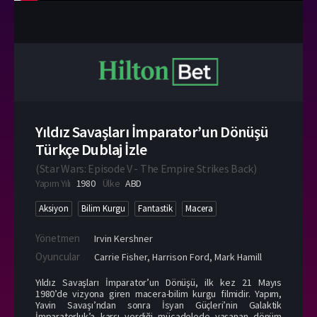
Yıldız Savaşları İmparator’un Dönüşü
Türkçe Dublaj İzle
(
Star Wars: Episode V - The Empire Strikes Back
)
Yapım Yılı
1980
Ülke
ABD
Aksiyon
Bilim Kurgu
Fantastik
Macera
Yönetmen
Irvin Kershner
Oyuncular
Carrie Fisher
,
Harrison Ford
,
Mark Hamill
Yıldız Savaşları İmparator’un Dönüşü, ilk kez 21 Mayıs
1980’de vizyona giren macera-bilim kurgu filmidir. Yapım,
Yavin Savaşı’ndan sonra İsyan Güçleri’nin Galaktik
İmparatorluk’a karşı verdiği mücadelede yaşanan dönüm