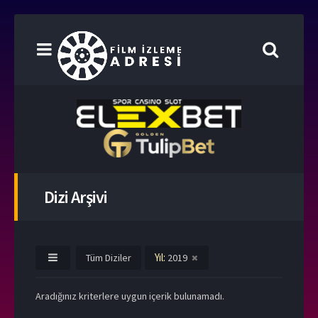
Dizi Arşivi
Yıl:
Tüm Diziler
2019
Aradığınız kriterlere uygun içerik bulunamadı.