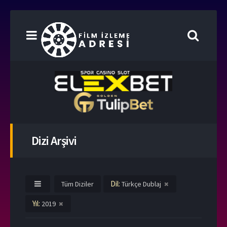
Dizi Arşivi
Dil:
Tüm Diziler
Türkçe Dublaj
Yıl:
2019