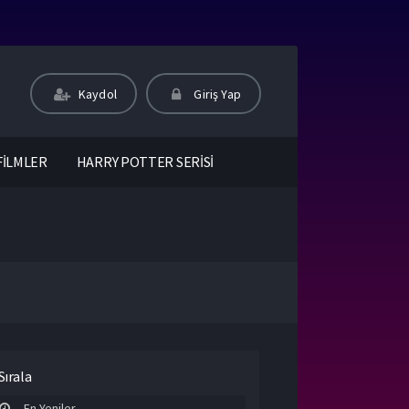
Kaydol
Giriş Yap
FİLMLER
HARRY POTTER SERİSİ
Sırala
En Yeniler