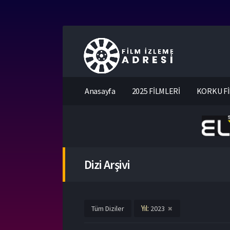
Anasayfa
2025 FİLMLERİ
KORKU Fİ
Dizi Arşivi
Yıl:
Tüm Diziler
2023