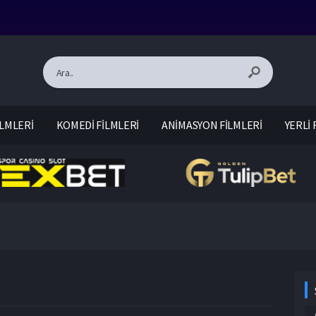
LMLERİ
KOMEDİ FİLMLERİ
ANİMASYON FİLMLERİ
YERLİ 