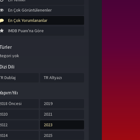
En Çok Görüntülenenler
En Çok Yorumlananlar
IMDB Puanı'na Göre
Türler
tegori yok
Dizi Dili
TR Dublaj
TR Altyazı
Yapım Yılı
2018 Öncesi
2019
2020
2021
2022
2023
2024
2025