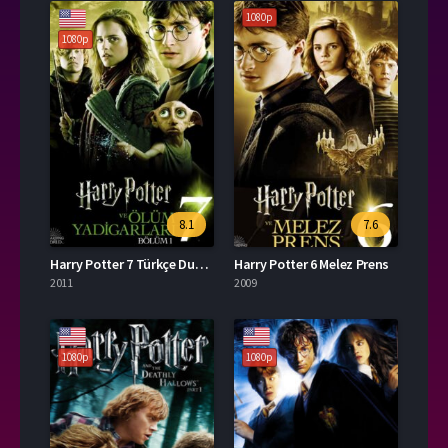
1080p
1080p
8.1
7.6
Harry Potter 7 Türkçe Dublaj İzle
Harry Potter 6 Melez Prens
2011
2009
1080p
1080p