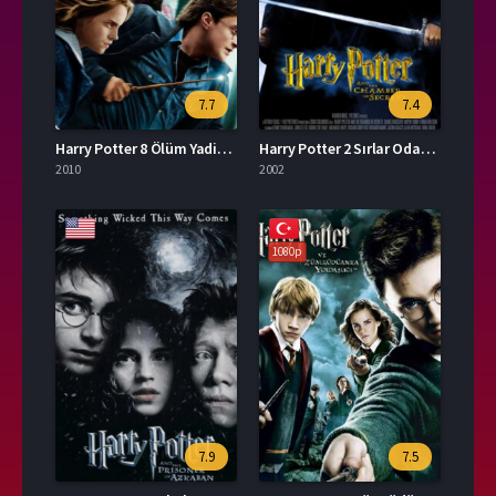
7.7
7.4
Harry Potter 8 Ölüm Yadirgarları Bölüm 1 İzle
Harry Potter 2 Sırlar Odası İzle
2010
2002
1080p
7.9
7.5