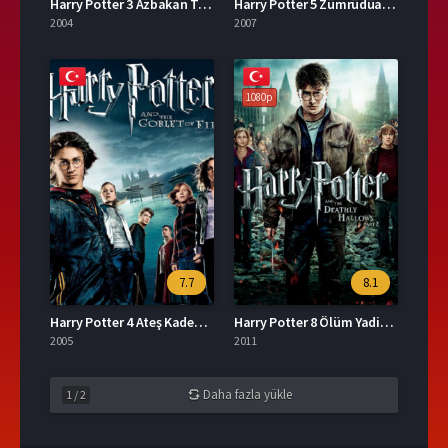
Harry Potter 3 Azbakan Tutsağı İzle
Harry Potter 5 Zümrüdüanka Yoldaşlığı İzle
2004
2007
1080p
7.7
8.1
Harry Potter 4 Ateş Kadehi İzle
Harry Potter 8 Ölüm Yadirgarları Bölüm 2 İzle
2005
2011
Daha fazla yükle
1
/
2