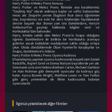
Harry Potter 6 Melez Prens Konusu
Harry Potter ve Melez Prens filminde ana karakterimiz
"Seçilmiş Kişi" olarak anılmaya başlar ve vaftiz babasından
miras alır. Snape'in yerine Slughorn İksir dersi öğretmeni
olur, başrolümüz ise eski bir ders kitabından faydalanarak
derste başarılı olur. Bunun yanı sıra Dumbledore, Harry'e
Voldemort'un geçmişi hakkında bilgiler verir ve
Hortkuluklar'dan bahseder.
Harry, kitabın sahibi olan Melez Prens'in Snape olduğunu
öğrenir. Dumbledore ile birlikte bir Hortkuluk'u aramaya
giderler ancak buldukları madalyonun sahte olduğu ortaya
çıkar. Okula döndüklerinde Ölüm Yiyenler'le karşılaşırlar ve
Snape, Dumbledore'u öldürür.
Harry Potter 6 Melez Prens Oyuncu Kadrosu
Efsaneleşmiş yapımın oyuncu kadrosunda başarılı isim Daniel
Radcliffe, Rupert Grint ve Emma Watson başrollerde yer alır.
Sinemanın usta ismi Helena Bonham Carter, Michael Gambon
ve Alan Rickman gibi deneyimli oyuncular da kadroya güç
katar. Ayrıca Bonnie Wright, Matthew Lewis ve Tom Felton
gibi genç yetenekler de filmin kadrosunda bulunan
oyunculardır.
İlginizi çekebilecek diğer filmler