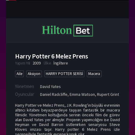
Harry Potter 6 Melez Prens
Yapım Yılı
2009
Ülke
İngiltere
Aile
Aksiyon
HARRY POTTER SERİSİ
Macera
Yönetmen
David Yates
Oyuncular
Daniel Radcliffe
,
Emma Watson
,
Rupert Grint
Harry Potter ve Melez Prens, J.K. Rowling'in büyülü evreninin
altıncı kitabını beyazperdeye taşıyan fantastik bir macera
filmidir. Yönetmen koltuğunda serinin önceki film de görev
alan David Yates yer almıştır. Projenin yapımcılığını ise David
Heyman ve David Barron üstlenirken senaryosu Steve
Kloves imzası taşır. Harry potter 6 Melez Prens izle
seçeneğiyle fantastik evrene konuk olur.