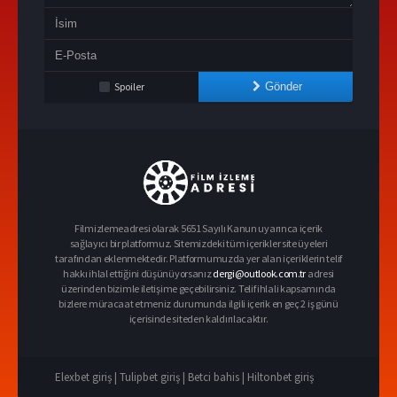
Spoiler
Gönder
Filmizlemeadresi olarak 5651 Sayılı Kanun uyarınca içerik
sağlayıcı bir platformuz. Sitemizdeki tüm içerikler site üyeleri
tarafından eklenmektedir. Platformumuzda yer alan içeriklerin telif
hakkı ihlal ettiğini düşünüyorsanız
dergi@outlook.com.tr
adresi
üzerinden bizimle iletişime geçebilirsiniz. Telif ihlali kapsamında
bizlere müracaat etmeniz durumunda ilgili içerik en geç 2 iş günü
içerisinde siteden kaldırılacaktır.
Elexbet giriş |
Tulipbet giriş |
Betci bahis |
Hiltonbet giriş