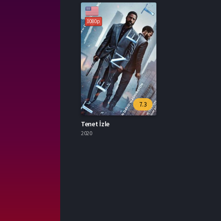
1080p
7.3
Tenet İzle
2020