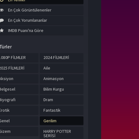
En Çok Görüntülenenler
En Çok Yorumlananlar
IMDB Puanı'na Göre
Türler
1080P FİLMLER
2024 FİLMLERİ
2025 FİLMLERİ
Aile
Aksiyon
Animasyon
Belgesel
Bilim Kurgu
Biyografi
Dram
Erotik
Fantastik
Genel
Gerilim
Gizem
HARRY POTTER
SERİSİ