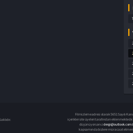
Filmizlemeadresi olarak 5651 Sayılı Kanu
içerikler site üyeleri tarafından eklenmektedir.
aklıdır.
düşünüyorsanız
dergi@outlook.com.t
kapsamında bizlere müracaat etmeniz d