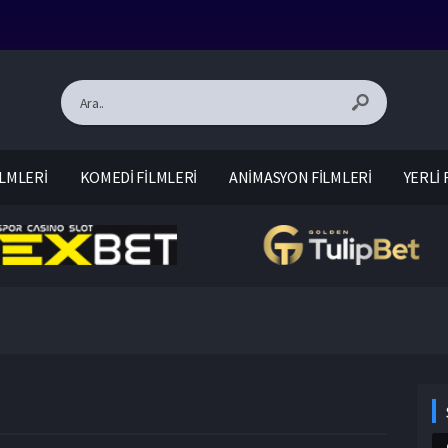
LMLERİ
KOMEDİ FİLMLERİ
ANİMASYON FİLMLERİ
YERLİ 