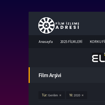
Anasayfa
2025 FİLMLERİ
KORKU Fİ
Film Arşivi
Tür:
Yıl:
Gerilim
2020