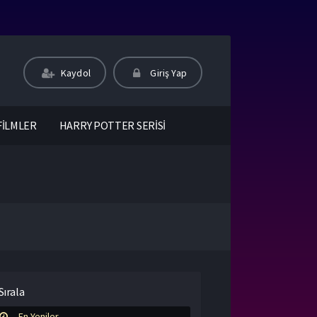
Kaydol
Giriş Yap
FİLMLER
HARRY POTTER SERİSİ
Sırala
En Yeniler