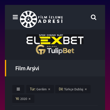
Film Arşivi
Tür:
Dil:
Gerilim
Türkçe Dublaj
Yıl:
2020