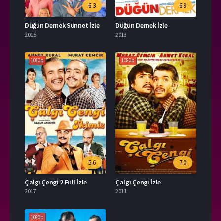
6.3
6.9
Düğün Dernek Sünnet İzle
Düğün Dernek İzle
2015
2013
1080p
1080p
5.6
7.0
Çalgı Çengi 2 Full İzle
Çalgı Çengi İzle
2017
2011
1080p