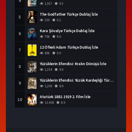
4
1,917
9.3
The Godfather Türkçe Dublaj İzle
5
339
9.2
Kara Şövalye Türkçe Dublaj İzle
6
706
9.0
12 Öfkeli Adam Türkçe Dublaj İzle
7
806
9.0
Yüzüklerin Efendisi: Kralın Dönüşü İzle
8
1,234
9.0
Yüzüklerin Efendisi: Yüzük Kardeşliği Türkçe Dublaj İzle
9
1,200
8.9
Atatürk 1881-1919 2. Film İzle
10
13,458
8.9