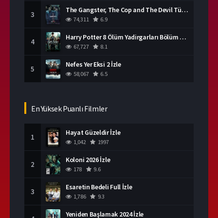
The Gangster, The Cop and The Devil Türkçe Dublaj İzle
3
74,311
6.9
Harry Potter 8 Ölüm Yadirgarları Bölüm 2 İzle
4
67,727
8.1
Nefes Yer Eksi 2 İzle
5
58,067
6.5
En Yüksek Puanlı Filmler
Hayat Güzeldir İzle
1
1,042
1997
Koloni 2026 İzle
2
178
9.6
Esaretin Bedeli Full İzle
3
1,786
9.3
Yeniden Başlamak 2024 İzle