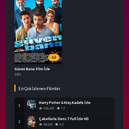
4.8
Güven Bana Film İzle
2023
En Çok İzlenen Filmler
Harry Potter 4 Ateş Kadehi İzle
1
165,435
7.7
Çakallarla Dans 7 Full İzle HD
2
88,102
4.3