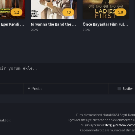
5.2
7.9
5.8
Kıyma: Hain Eşer Kendi Düşer Full HD İzle
Nirvanna the Band the Show the Movie Türkçe Dublaj İzle
Önce Bayanlar Film Full HD İzle
2025
2026
2026
Spoiler
Filmizlemeadresi olarak 5651 Sayılı Kanu
içerikler site üyeleri tarafından eklenmektedir.
aklıdır.
düşünüyorsanız
dergi@outlook.com.t
kapsamında bizlere müracaat etmeniz d