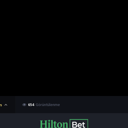
654
Görüntülenme
n