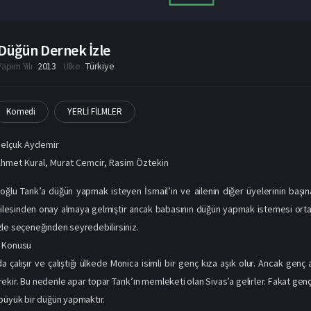
Düğün Dernek İzle
Yapım Yılı
2013
Ülke
Türkiye
Komedi
YERLİ FİLMLER
elçuk Aydemir
hmet Kural
,
Murat Cemcir
,
Rasim Öztekin
ğlu Tarık’a düğün yapmak isteyen İsmail’in ve ailenin diğer üyelerinin başın
ilesinden onay almaya gelmiştir ancak babasının düğün yapmak istemesi ortalığı
le seçeneğinden seyredebilirsiniz.
2 Konusu
a çalışır ve çalıştığı ülkede Monica isimli bir genç kıza aşık olur. Ancak genç aş
kir. Bu nedenle apar topar Tarık’ın memleketi olan Sivas’a gelirler. Fakat genç 
büyük bir düğün yapmaktır.