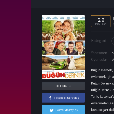
6.9
IMDB Puanı
Kategori
Yönetmen
S
Oyuncular
A
Düğün Dernek, o
evlenmek için a
Düğün Dernek iz
Ekle
Düğün Dernek 
Tarık, Letonya’d
Facebook'ta Paylaş
evlenmeleri gere
konusu şart da 
Twitter'da Paylaş