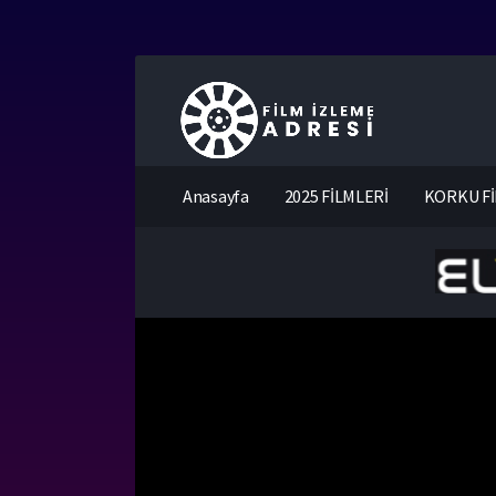
Anasayfa
2025 FİLMLERİ
KORKU Fİ