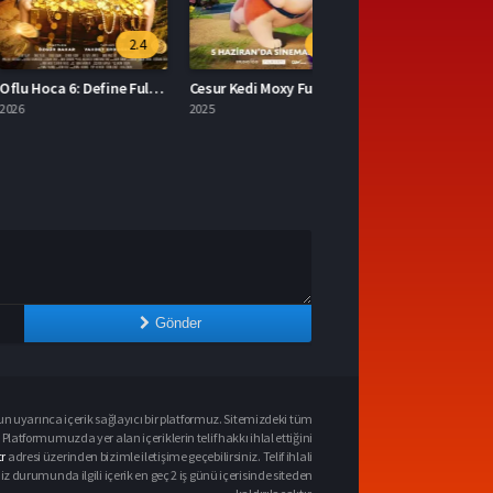
2.4
7.0
Oflu Hoca 6: Define Full İzle
Cesur Kedi Moxy Full HD İzle
2025
Gönder
n uyarınca içerik sağlayıcı bir platformuz. Sitemizdeki tüm
 Platformumuzda yer alan içeriklerin telif hakkı ihlal ettiğini
r
adresi üzerinden bizimle iletişime geçebilirsiniz. Telif ihlali
urumunda ilgili içerik en geç 2 iş günü içerisinde siteden