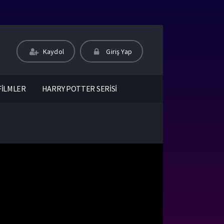
Kaydol
Giriş Yap
FİLMLER
HARRY POTTER SERİSİ