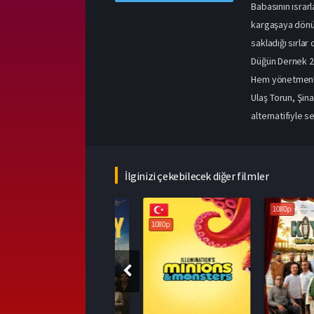
Babasının ısrar
kargaşaya dönüş
sakladığı sırlar
Düğün Dernek 2
Hem yönetmenliğ
Ulaş Torun, Şina
alternatifiyle s
İlginizi çekebilecek diğer filmler
1080p
1080p
1080p