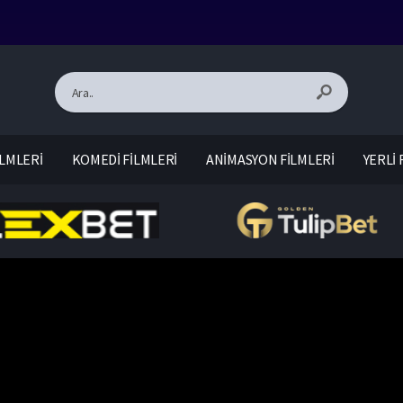
LMLERİ
KOMEDİ FİLMLERİ
ANİMASYON FİLMLERİ
YERLİ 