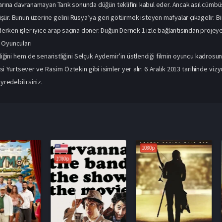
larına davranamayan Tarık sonunda düğün teklifini kabul eder. Ancak asıl cümbü
ür. Bunun üzerine gelini Rusya’ya geri götürmek isteyen mafyalar çıkagelir. Bi
 derken işler iyice arap saçına döner. Düğün Dernek 1 izle bağlantısından projeye 
 Oyuncuları
ini hem de senaristliğini Selçuk Aydemir’in üstlendiği filmin oyuncu kadrosu
si Yurtsever ve Rasim Öztekin gibi isimler yer alır. 6 Aralık 2013 tarihinde viz
eyredebilirsiniz.
1080p
1080p
1080p