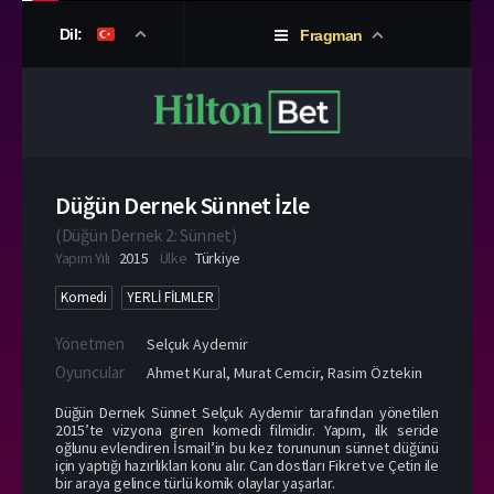
Dil:
Fragman
Düğün Dernek Sünnet İzle
(
Düğün Dernek 2: Sünnet
)
Yapım Yılı
2015
Ülke
Türkiye
Komedi
YERLİ FİLMLER
Yönetmen
Selçuk Aydemir
Oyuncular
Ahmet Kural
,
Murat Cemcir
,
Rasim Öztekin
Düğün Dernek Sünnet Selçuk Aydemir tarafından yönetilen
2015’te vizyona giren komedi filmidir. Yapım, ilk seride
oğlunu evlendiren İsmail’in bu kez torununun sünnet düğünü
için yaptığı hazırlıkları konu alır. Can dostları Fikret ve Çetin ile
bir araya gelince türlü komik olaylar yaşarlar.