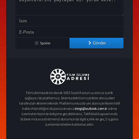
Spoiler
Gönder
Filmizlemeadresi olarak 5651 Sayılı Kanun uyarınca içerik
sağlayıcı bir platformuz. Sitemizdeki tüm içerikler site üyeleri
tarafından eklenmektedir. Platformumuzda yer alan içeriklerin telif
hakkı ihlal ettiğini düşünüyorsanız
dergi@outlook.com.tr
adresi
üzerinden bizimle iletişime geçebilirsiniz. Telif ihlali kapsamında
bizlere müracaat etmeniz durumunda ilgili içerik en geç 2 iş günü
içerisinde siteden kaldırılacaktır.