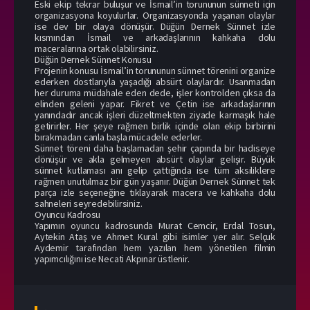
Eski ekip tekrar buluşur ve İsmail’in torununun sünneti için
organizasyona koyulurlar. Organizasyonda yaşanan olaylar
ise dev bir olaya dönüşür. Düğün Dernek Sünnet izle
kısmından İsmail ve arkadaşlarının kahkaha dolu
maceralarına ortak olabilirsiniz.
Düğün Dernek Sünnet Konusu
Projenin konusu İsmail’in torununun sünnet törenini organize
ederken dostlarıyla yaşadığı absürt olaylardır. Usanmadan
her duruma müdahale eden dede, işler kontrolden çıksa da
elinden geleni yapar. Fikret ve Çetin ise arkadaşlarının
yanındadır ancak işleri düzeltmekten ziyade karmaşık hale
getirirler. Her şeye rağmen birlik içinde olan ekip birbirini
bırakmadan canla başla mücadele ederler.
Sünnet töreni daha başlamadan şehir çapında bir hadiseye
dönüşür ve akla gelmeyen absürt olaylar gelişir. Büyük
sünnet kutlaması anı gelip çattığında ise tüm aksiliklere
rağmen unutulmaz bir gün yaşanır. Düğün Dernek Sünnet tek
parça izle seçeneğine tıklayarak macera ve kahkaha dolu
sahneleri seyredebilirsiniz.
Oyuncu Kadrosu
Yapımın oyuncu kadrosunda Murat Cemcir, Erdal Tosun,
Aytekin Ataş ve Ahmet Kural gibi isimler yer alır. Selçuk
Aydemir tarafından hem yazılan hem yönetilen filmin
yapımcılığını ise Necati Akpınar üstlenir.