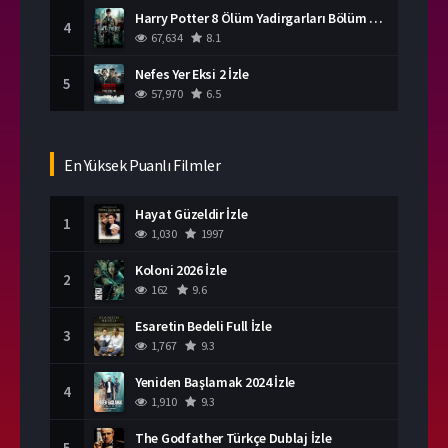
Harry Potter 8 Ölüm Yadirgarları Bölüm 2 İzle
4
67,634
8.1
Nefes Yer Eksi 2 İzle
5
57,970
6.5
En Yüksek Puanlı Filmler
Hayat Güzeldir İzle
1
1,030
1997
Koloni 2026 İzle
2
162
9.6
Esaretin Bedeli Full İzle
3
1,767
9.3
Yeniden Başlamak 2024 İzle
4
1,910
9.3
The Godfather Türkçe Dublaj İzle
5