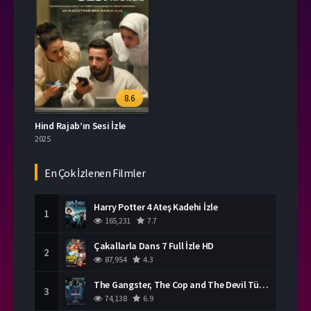
8.6
Hind Rajab’ın Sesi İzle
2025
En Çok İzlenen Filmler
Harry Potter 4 Ateş Kadehi İzle
1
165,231
7.7
Çakallarla Dans 7 Full İzle HD
2
87,954
4.3
The Gangster, The Cop and The Devil Türkçe Dublaj İzle
3
74,138
6.9