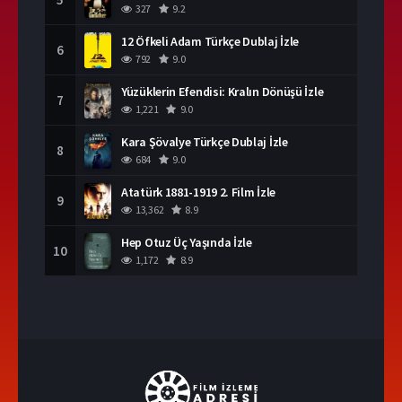
327
9.2
12 Öfkeli Adam Türkçe Dublaj İzle
6
792
9.0
Yüzüklerin Efendisi: Kralın Dönüşü İzle
7
1,221
9.0
Kara Şövalye Türkçe Dublaj İzle
8
684
9.0
Atatürk 1881-1919 2. Film İzle
9
13,362
8.9
Hep Otuz Üç Yaşında İzle
10
1,172
8.9