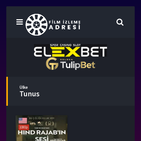
Ülke
Tunus
1080p