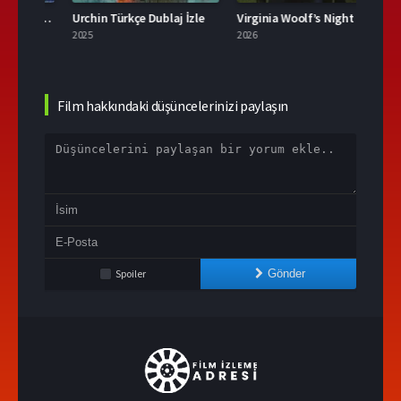
Thor: Ragnarok Türkçe Dublaj İzle
Urchin Türkçe Dublaj İzle
Virginia Woolf’s Night & Day Full HD İzle
2025
2026
1957
Film hakkındaki düşüncelerinizi paylaşın
Spoiler
Gönder