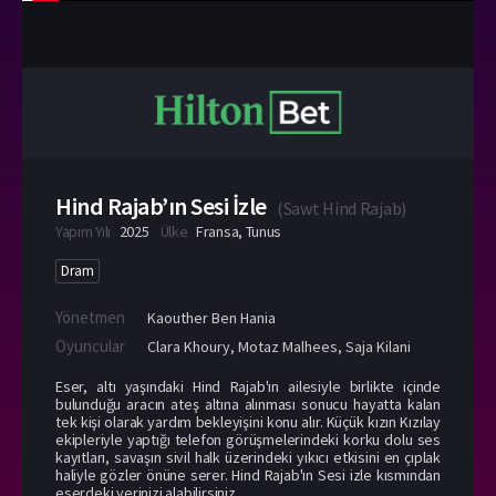
Hind Rajab’ın Sesi İzle
(
Sawt Hind Rajab
)
Yapım Yılı
2025
Ülke
Fransa
,
Tunus
Dram
Yönetmen
Kaouther Ben Hania
Oyuncular
Clara Khoury
,
Motaz Malhees
,
Saja Kilani
Eser, altı yaşındaki Hind Rajab'ın ailesiyle birlikte içinde
bulunduğu aracın ateş altına alınması sonucu hayatta kalan
tek kişi olarak yardım bekleyişini konu alır. Küçük kızın Kızılay
ekipleriyle yaptığı telefon görüşmelerindeki korku dolu ses
kayıtları, savaşın sivil halk üzerindeki yıkıcı etkisini en çıplak
haliyle gözler önüne serer. Hind Rajab'ın Sesi izle kısmından
eserdeki yerinizi alabilirsiniz.