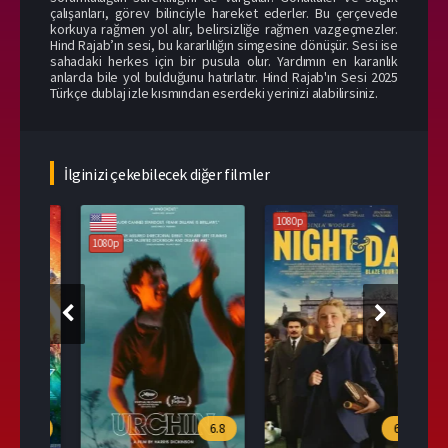
çalışanları, görev bilinciyle hareket ederler. Bu çerçevede
korkuya rağmen yol alır, belirsizliğe rağmen vazgeçmezler.
Hind Rajab’ın sesi, bu kararlılığın simgesine dönüşür. Sesi ise
sahadaki herkes için bir pusula olur. Yardımın en karanlık
anlarda bile yol bulduğunu hatırlatır. Hind Rajab'ın Sesi 2025
Türkçe dublaj izle kısmından eserdeki yerinizi alabilirsiniz.
İlginizi çekebilecek diğer filmler
1080p
1080p
108
.1
6.8
6.0