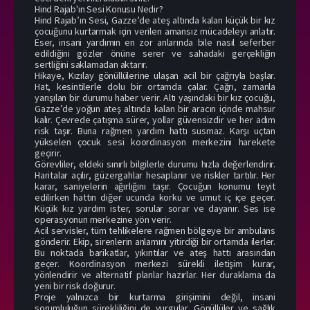
Hind Rajab'ın Sesi Konusu Nedir?
Hind Rajab’ın Sesi, Gazze’de ateş altında kalan küçük bir kız
çocuğunu kurtarmak için verilen amansız mücadeleyi anlatır.
Eser, insani yardımın en zor anlarında bile nasıl seferber
edildiğini gözler önüne serer ve sahadaki gerçekliğin
sertliğini saklamadan aktarır.
Hikaye, Kızılay gönüllülerine ulaşan acil bir çağrıyla başlar.
Hat, kesintilerle dolu bir ortamda çalar. Çağrı, zamanla
yarışılan bir durumu haber verir. Altı yaşındaki bir kız çocuğu,
Gazze’de yoğun ateş altında kalan bir aracın içinde mahsur
kalır. Çevrede çatışma sürer, yollar güvensizdir ve her adım
risk taşır. Buna rağmen yardım hattı susmaz. Karşı uçtan
yükselen çocuk sesi koordinasyon merkezini harekete
geçirir.
Görevliler, eldeki sınırlı bilgilerle durumu hızla değerlendirir.
Haritalar açılır, güzergahlar hesaplanır ve riskler tartılır. Her
karar, saniyelerin ağırlığını taşır. Çocuğun konumu teyit
edilirken hattın diğer ucunda korku ve umut iç içe geçer.
Küçük kız yardım ister, sorular sorar ve dayanır. Ses ise
operasyonun merkezine yön verir.
Acil servisler, tüm tehlikelere rağmen bölgeye bir ambulans
gönderir. Ekip, sirenlerin anlamını yitirdiği bir ortamda ilerler.
Bu noktada barikatlar, yıkıntılar ve ateş hattı arasından
geçer. Koordinasyon merkezi sürekli iletişim kurar,
yönlendirir ve alternatif planlar hazırlar. Her duraklama da
yeni bir risk doğurur.
Proje yalnızca bir kurtarma girişimini değil, insani
sorumluluğun sürekliliğini de vurgular. Gönüllüler ve sağlık