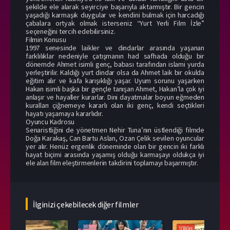
şekilde ele alarak seyirciye başarıyla aktarmıştır. Bir gencin
yaşadığı karmaşık duygular ve kendini bulmak için harcadığı
çabalara ortyak olmak isterseniz “Yurt Yerli Film İzle”
seçeneğini tercih edebilirsiniz.
Filmin Konusu
1997 senesinde laikler ve dindarlar arasında yaşanan
farklılıklar nedeniyle çatışmanın had safhada olduğu bir
dönemde Ahmet isimli genç, babası tarafından islami yurda
yerleştirilir. Kaldığı yurt dindar olsa da Ahmet laik bir okulda
eğitim alır ve kafa karışıklığı yaşar. Uyum sorunu yaşarken
Hakan isimli başka bir gençle tanışan Ahmet, Hakan’la çok iyi
anlaşır ve hayaller kurarlar. Dini dayatmalar boyun eğmeden
kuralları çiğnemeye kararlı olan iki genç, kendi seçtikleri
hayatı yaşamaya kararlıdır.
Oyuncu Kadrosu
Senaristliğini de yönetmen Nehir Tuna’nın üstlendiği filmde
Doğa Karakaş, Can Bartu Aslan, Ozan Çelik sevilen oyuncular
yer alır. Henüz ergenlik döneminde olan bir gencin iki farklı
hayat biçimi arasında yaşamış olduğu karmaşayı oldukça iyi
ele alan film eleştirmenlerin takdirini toplamayı başarmıştır.
İlginizi çekebilecek diğer filmler
1080p