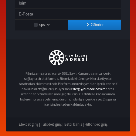
Spoiler
Gönder
Filmizlemeadresi olarak 5651 Sayılı Kanun uyarınca içerik
sağlayıcı bir platformuz. Sitemizdeki tüm içerikler site üyeleri
tarafından eklenmektedir. Platformumuzda yer alan içeriklerin telif
hakkı ihlal ettiğini düşünüyorsanız
dergi@outlook.com.tr
adresi
üzerinden bizimle iletişime geçebilirsiniz. Telif ihlali kapsamında
bizlere müracaat etmeniz durumunda ilgili içerik en geç 2 iş günü
içerisinde siteden kaldırılacaktır.
Elexbet giriş |
Tulipbet giriş |
Betci bahis |
Hiltonbet giriş