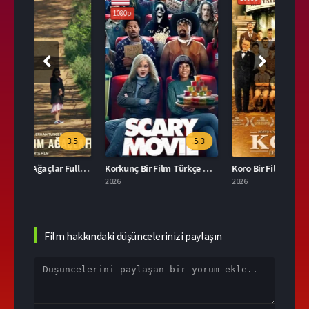
1080p
108
.5
5.3
6.9
Hatırladığım Ağaçlar Full HD İzle
Korkunç Bir Film Türkçe Dublaj İzle
Koro Bir Filmi İzle
2026
2026
2026
Film hakkındaki düşüncelerinizi paylaşın