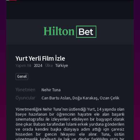
Yurt Yerli Film İzle
Yapım Yılı
2024
Ülke
Türkiye
Genel
Yönetmen
Nehir Tuna
Oyuncular
Can Bartu Aslan
,
Doğa Karakaş
,
Ozan Çelik
Yönetmenliğini Nehir Tuna’nın üstlendiği Yurt, 14 yaşında olan
liseye hazırlanan bir öğrencinin hayatını ele alan başarılı
sinematografisi ile izleyenleri etkileyen bir başyapıt olarak
öne çıkar. Babası tarafından İslami erkek yurduna gönderilen
ve orada kendini başka dünyaya adım attığı için çaresiz
hisseden bir gencin hikayesi ele alınır. Tuna, üstün
yönetmenlik kabiliyeti ile laik ve dindar farklılığını usta bir