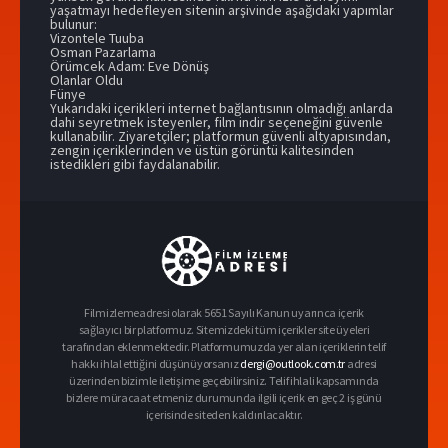
yaşatmayı hedefleyen sitenin arşivinde aşağıdaki yapımlar
bulunur:
Vizontele Tuuba
Osman Pazarlama
Örümcek Adam: Eve Dönüş
Olanlar Oldu
Fünye
Yukarıdaki içerikleri internet bağlantısının olmadığı anlarda
dahi seyretmek isteyenler, film indir seçeneğini güvenle
kullanabilir. Ziyaretçiler; platformun güvenli altyapısından,
zengin içeriklerinden ve üstün görüntü kalitesinden
istedikleri gibi faydalanabilir.
Filmizlemeadresi olarak 5651 Sayılı Kanun uyarınca içerik
sağlayıcı bir platformuz. Sitemizdeki tüm içerikler site üyeleri
tarafından eklenmektedir. Platformumuzda yer alan içeriklerin telif
hakkı ihlal ettiğini düşünüyorsanız
dergi@outlook.com.tr
adresi
üzerinden bizimle iletişime geçebilirsiniz. Telif ihlali kapsamında
bizlere müracaat etmeniz durumunda ilgili içerik en geç 2 iş günü
içerisinde siteden kaldırılacaktır.