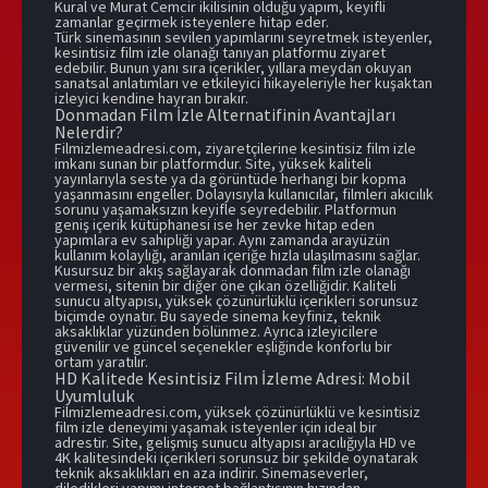
Kural ve Murat Cemcir ikilisinin olduğu yapım, keyifli
zamanlar geçirmek isteyenlere hitap eder.
Türk sinemasının sevilen yapımlarını seyretmek isteyenler,
kesintisiz film izle olanağı tanıyan platformu ziyaret
edebilir. Bunun yanı sıra içerikler, yıllara meydan okuyan
sanatsal anlatımları ve etkileyici hikayeleriyle her kuşaktan
izleyici kendine hayran bırakır.
Donmadan Film İzle Alternatifinin Avantajları
Nelerdir?
Filmizlemeadresi.com, ziyaretçilerine kesintisiz film izle
imkanı sunan bir platformdur. Site, yüksek kaliteli
yayınlarıyla seste ya da görüntüde herhangi bir kopma
yaşanmasını engeller. Dolayısıyla kullanıcılar, filmleri akıcılık
sorunu yaşamaksızın keyifle seyredebilir. Platformun
geniş içerik kütüphanesi ise her zevke hitap eden
yapımlara ev sahipliği yapar. Aynı zamanda arayüzün
kullanım kolaylığı, aranılan içeriğe hızla ulaşılmasını sağlar.
Kusursuz bir akış sağlayarak donmadan film izle olanağı
vermesi, sitenin bir diğer öne çıkan özelliğidir. Kaliteli
sunucu altyapısı, yüksek çözünürlüklü içerikleri sorunsuz
biçimde oynatır. Bu sayede sinema keyfiniz, teknik
aksaklıklar yüzünden bölünmez. Ayrıca izleyicilere
güvenilir ve güncel seçenekler eşliğinde konforlu bir
ortam yaratılır.
HD Kalitede Kesintisiz Film İzleme Adresi: Mobil
Uyumluluk
Filmizlemeadresi.com, yüksek çözünürlüklü ve kesintisiz
film izle deneyimi yaşamak isteyenler için ideal bir
adrestir. Site, gelişmiş sunucu altyapısı aracılığıyla HD ve
4K kalitesindeki içerikleri sorunsuz bir şekilde oynatarak
teknik aksaklıkları en aza indirir. Sinemaseverler,