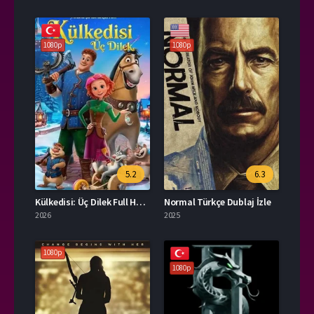
1080p
1080p
5.2
6.3
Külkedisi: Üç Dilek Full HD İzle
Normal Türkçe Dublaj İzle
2026
2025
1080p
1080p