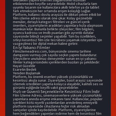
diledikleri yapımı internet bağlantısının hızından
etkilenmeden keyifle seyredebilir. Mobil cihazlarla tam
uyumlu tasarım ise kullanıcılara akıllı telefon ya da tablet
fark etmeksizin her ortamda erişim kolaylığı sağlar.
Platform, kullanıcı dostu arayüzü ile dikkat çeken etkili bir
film izleme adresi olarak öne çıkar. Kolay gezinebilir
menüler, detaylı kategori filtreleri ve güncel içerik
önerileri, ziyaretçilerin aradıkları yapımlara hızla ulaşmasını
mümkün kılar. Bununla birlikte izleyiciler; film bilgileri,
oyuncu kadrosu ve Imdb puanları gibi ayrıntılı datalar
sayesinde bilinçli seçimler yapabilir. Tüm bu özellikleri,
siteyi kesintisiz film izle tecrübesi yaşamak isteyenler için
vazgeçilmez bir dijital mekan haline getirir.
En İyi Yabancı Filmler
Filmizlemeadresi.com, bünyesinde sinema tarihine
damgasını vurmuş çok sayıda seçkin yapımı bulundurur.
İzleyicilere unutulmaz deneyimler sunan en iyi yabancı
filmler kategorisindeki içeriklerden bazıları şu şekildedir:
Hayat Güzeldir
Esaretin Bedeli
Yeniden Başlamak
Platform, bu önemli eserleri yüksek çözünürlüklü ve
kesintisiz akışla sunar. Ziyaretçiler, basit arayüz sayesinde
izlemek istedikleri yapıma kolayca ulaşabilir, kaliteli ses ve
görüntü eşliğinde keyifli vakit geçirebilirler.
Hızlı ve Güvenli Seçeneklerle Kesintisiz Film İndir
Film İzleme Adresi, sinemaseverlere yüksek çözünürlüklü
yapımlara anında erişme imkanını tanır. Kullanıcılar, popüler
içerikleri kötü niyetli yazılımlardan arındırılmış emniyetli
platform sayesinde cihazlarına hiçbir risk almadan
saniyeler içinde kaydedebilir. Platform, ziyaretçilerine
hem beğendikleri yapımları indirme hem de kesintisiz film