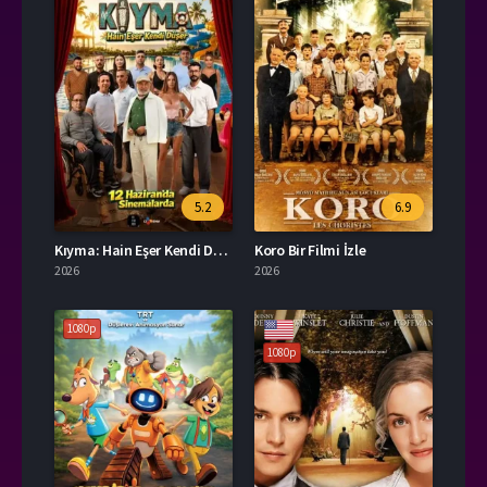
5.2
6.9
Kıyma: Hain Eşer Kendi Düşer Full HD İzle
Koro Bir Filmi İzle
2026
2026
1080p
1080p