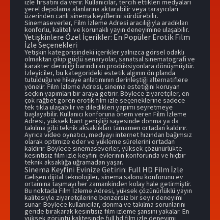
izle fırsatını da verir. Kullanıcılar, tercih ettikleri medyaları
yerel depolama alanlarına aktarabilir veya tarayıcıları
üzerinden canlı sinema keyiflerini sürdürebilir.
Sinemaseverler, Film İzleme Adresi aracılığıyla aradıkları
konforlu, kaliteli ve korunaklı yayın deneyimine ulaşabilir.
Yetişkinlere Özel İçerikler: En Popüler Erotik Film
İzle Seçenekleri
Yetişkin kategorisindeki içerikler yalnızca görsel odaklı
olmaktan çıkıp güçlü senaryolar, sanatsal sinematografi ve
karakter derinliği barındıran prodüksiyonlara dönüşmüştür.
İzleyiciler, bu kategorideki estetik algının ön planda
tutulduğu ve hikaye anlatımının derinleştiği alternatiflere
yönelir. Film İzleme Adresi, sinema estetiğini koruyan
seçkin yapımları bir araya getirir. Böylece ziyaretçiler, en
çok rağbet gören erotik film izle seçeneklerine sadece
tek tıkla ulaşabilir ve diledikleri yapımı seyretmeye
başlayabilir. Kullanıcı konforuna önem veren Film İzleme
Adresi, yüksek bant genişliği sayesinde donma ya da
takılma gibi teknik aksaklıkları tamamen ortadan kaldırır.
Ayrıca video oynatıcı, medyayı internet hızından bağımsız
olarak optimize eder ve yükleme sürelerini ortadan
kaldırır. Böylece sinemaseverler, yüksek çözünürlükte
kesintisiz film izle keyfini evlerinin konforunda ve hiçbir
teknik aksaklığa uğramadan yaşar.
Sinema Keyfini Evinize Getirin: Full HD Film İzle
Gelişen dijital teknolojiler, sinema salonu konforunu ev
ortamına taşımayı her zamankinden kolay hale getirmiştir.
Bu noktada Film İzleme Adresi, yüksek çözünürlüklü yayın
kalitesiyle ziyaretçilerine benzersiz bir seyir deneyimi
sunar. Böylece kullanıcılar, donma ve takılma sorunlarını
geride bırakarak kesintisiz film izleme şansını yakalar. En
yüksek görüntü kalitesinde full hd film izle deneyimi