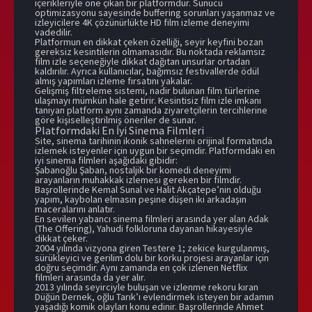
içerikleriyle öne çıkan bir platformdur. Sunucu
optimizasyonu sayesinde buffering sorunları yaşanmaz ve
izleyicilere 4K çözünürlükte HD film izleme deneyimi
vadedilir.
Platformun en dikkat çeken özelliği, seyir keyfini bozan
gereksiz kesintilerin olmamasıdır. Bu noktada reklamsız
film izle seçeneğiyle dikkat dağıtan unsurlar ortadan
kaldırılır. Ayrıca kullanıcılar, bağımsız festivallerde ödül
almış yapımları izleme fırsatını yakalar.
Gelişmiş filtreleme sistemi, nadir bulunan film türlerine
ulaşmayı mümkün hale getirir. Kesintisiz film izle imkanı
tanıyan platform aynı zamanda ziyaretçilerin tercihlerine
göre kişiselleştirilmiş öneriler de sunar.
Platformdaki En İyi Sinema Filmleri
Site, sinema tarihinin ikonik sahnelerini orijinal formatında
izlemek isteyenler için uygun bir seçimdir. Platformdaki en
iyi sinema filmleri aşağıdaki gibidir:
Şabanoğlu Şaban, nostaljik bir komedi deneyimi
arayanların muhakkak izlemesi gereken bir filmdir.
Başrollerinde Kemal Sunal ve Halit Akçatepe’nin olduğu
yapım, kaybolan elmasın peşine düşen iki arkadaşın
maceralarını anlatır.
En sevilen yabancı sinema filmleri arasında yer alan Adak
(The Offering), Yahudi folkloruna dayanan hikayesiyle
dikkat çeker.
2004 yılında vizyona giren Testere 1; zekice kurgulanmış,
sürükleyici ve gerilim dolu bir korku projesi arayanlar için
doğru seçimdir. Aynı zamanda en çok izlenen Netflix
filmleri arasında da yer alır.
2013 yılında seyirciyle buluşan ve izlenme rekoru kıran
Düğün Dernek, oğlu Tarık’ı evlendirmek isteyen bir adamın
yaşadığı komik olayları konu edinir. Başrollerinde Ahmet