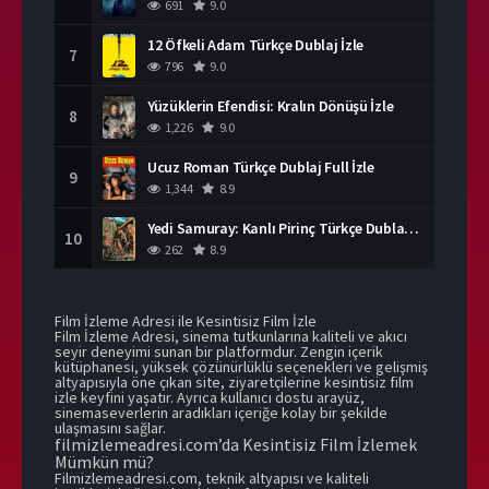
691
9.0
12 Öfkeli Adam Türkçe Dublaj İzle
7
796
9.0
Yüzüklerin Efendisi: Kralın Dönüşü İzle
8
1,226
9.0
Ucuz Roman Türkçe Dublaj Full İzle
9
1,344
8.9
Yedi Samuray: Kanlı Pirinç Türkçe Dublaj İzle
10
262
8.9
Film İzleme Adresi ile Kesintisiz Film İzle
Film İzleme Adresi, sinema tutkunlarına kaliteli ve akıcı
seyir deneyimi sunan bir platformdur. Zengin içerik
kütüphanesi, yüksek çözünürlüklü seçenekleri ve gelişmiş
altyapısıyla öne çıkan site, ziyaretçilerine kesintisiz film
izle keyfini yaşatır. Ayrıca kullanıcı dostu arayüz,
sinemaseverlerin aradıkları içeriğe kolay bir şekilde
ulaşmasını sağlar.
filmizlemeadresi.com’da Kesintisiz Film İzlemek
Mümkün mü?
Filmizlemeadresi.com, teknik altyapısı ve kaliteli