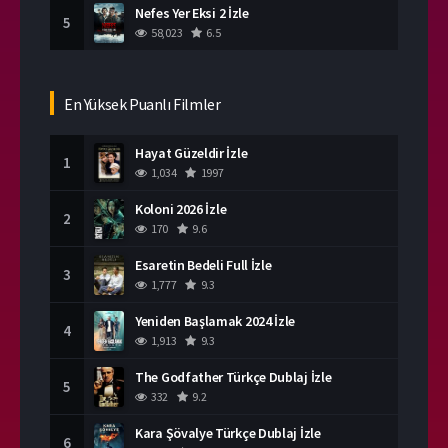
Nefes Yer Eksi 2 İzle
5
58,023
6.5
En Yüksek Puanlı Filmler
Hayat Güzeldir İzle
1
1,034
1997
Koloni 2026 İzle
2
170
9.6
Esaretin Bedeli Full İzle
3
1,777
9.3
Yeniden Başlamak 2024 İzle
4
1,913
9.3
The Godfather Türkçe Dublaj İzle
5
332
9.2
Kara Şövalye Türkçe Dublaj İzle
6