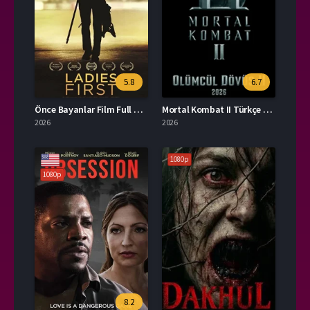
5.8
6.7
Önce Bayanlar Film Full HD İzle
Mortal Kombat II Türkçe Dublaj İzle
2026
2026
1080p
1080p
8.2