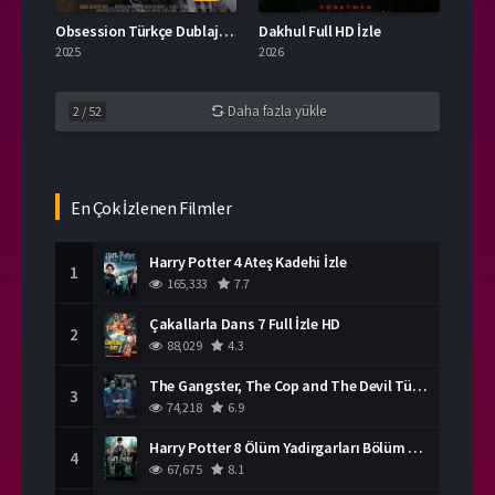
Obsession Türkçe Dublaj İzle
Dakhul Full HD İzle
2025
2026
Daha fazla yükle
2
/
52
En Çok İzlenen Filmler
Harry Potter 4 Ateş Kadehi İzle
1
165,333
7.7
Çakallarla Dans 7 Full İzle HD
2
88,029
4.3
The Gangster, The Cop and The Devil Türkçe Dublaj İzle
3
74,218
6.9
Harry Potter 8 Ölüm Yadirgarları Bölüm 2 İzle
4
67,675
8.1