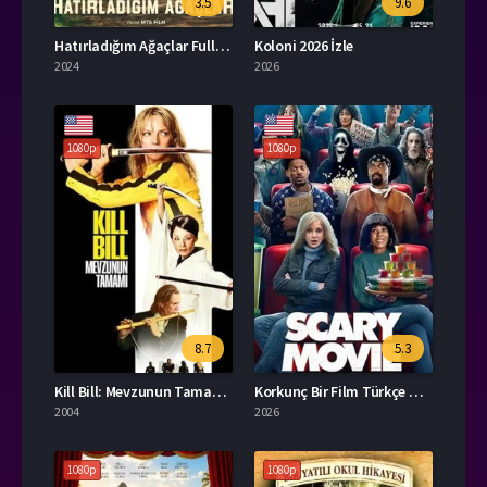
3.5
9.6
Hatırladığım Ağaçlar Full HD İzle
Koloni 2026 İzle
2024
2026
1080p
1080p
8.7
5.3
Kill Bill: Mevzunun Tamamı Türkçe Dublaj İzle
Korkunç Bir Film Türkçe Dublaj İzle
2004
2026
1080p
1080p