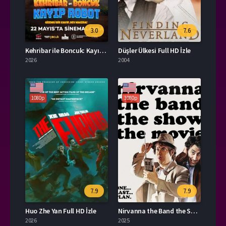
3.0
7.6
Kehribar ile Boncuk: Kayıp Robot Film İzle
Düşler Ülkesi Full HD İzle
2026
2004
1080p
1080p
7.9
7.9
Huo Zhe Yan Full HD İzle
Nirvanna the Band the Show the Movie Türkçe Dublaj İzle
2026
2025