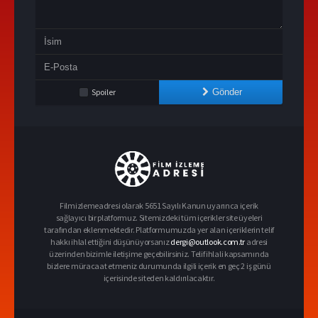
Spoiler
Gönder
Filmizlemeadresi olarak 5651 Sayılı Kanun uyarınca içerik
sağlayıcı bir platformuz. Sitemizdeki tüm içerikler site üyeleri
tarafından eklenmektedir. Platformumuzda yer alan içeriklerin telif
hakkı ihlal ettiğini düşünüyorsanız
dergi@outlook.com.tr
adresi
üzerinden bizimle iletişime geçebilirsiniz. Telif ihlali kapsamında
bizlere müracaat etmeniz durumunda ilgili içerik en geç 2 iş günü
içerisinde siteden kaldırılacaktır.