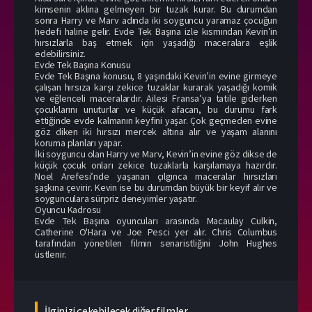
kimsenin aklına gelmeyen bir tuzak kurar. Bu durumdan
sonra Harry ve Marv adında iki soyguncu yaramaz çocuğun
hedefi haline gelir. Evde Tek Başına izle kısmından Kevin’in
hırsızlarla baş etmek için yaşadığı maceralara eşlik
edebilirsiniz.
Evde Tek Başına Konusu
Evde Tek Başına konusu, 8 yaşındaki Kevin’in evine girmeye
çalışan hırsıza karşı zekice tuzaklar kurarak yaşadığı komik
ve eğlenceli maceralardır. Ailesi Fransa’ya tatile giderken
çocuklarını unuturlar ve küçük afacan, bu durumu fark
ettiğinde evde kalmanın keyfini yaşar. Çok geçmeden evine
göz diken iki hırsızı mercek altına alır ve yaşam alanını
koruma planları yapar.
İki soyguncu olan Harry ve Marv, Kevin’in evine göz dikse de
küçük çocuk onları zekice tuzaklarla karşılamaya hazırdır.
Noel Arefesi’nde yaşanan çılgınca maceralar hırsızları
şaşkına çevirir. Kevin ise bu durumdan büyük bir keyif alır ve
soygunculara sürpriz deneyimler yaşatır.
Oyuncu Kadrosu
Evde Tek Başına oyuncuları arasında Macaulay Culkin,
Catherine O'Hara ve Joe Pesci yer alır. Chris Columbus
tarafından yönetilen filmin senaristliğini John Hughes
üstlenir.
İlginizi çekebilecek diğer filmler