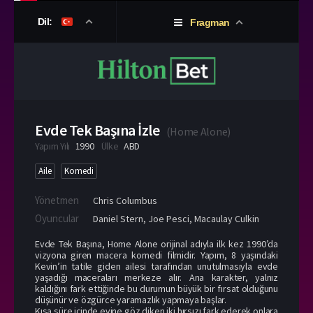
Dil:
Fragman
Evde Tek Başına İzle
(
Home Alone
)
Yapım Yılı
1990
Ülke
ABD
Aile
Komedi
Yönetmen
Chris Columbus
Oyuncular
Daniel Stern
,
Joe Pesci
,
Macaulay Culkin
Evde Tek Başına, Home Alone orijinal adıyla ilk kez 1990’da
vizyona giren macera komedi filmidir. Yapım, 8 yaşındaki
Kevin’in tatile giden ailesi tarafından unutulmasıyla evde
yaşadığı maceraları merkeze alır. Ana karakter, yalnız
kaldığını fark ettiğinde bu durumun büyük bir fırsat olduğunu
düşünür ve özgürce yaramazlık yapmaya başlar.
Kısa süre içinde evine göz diken iki hırsızı fark ederek onlara