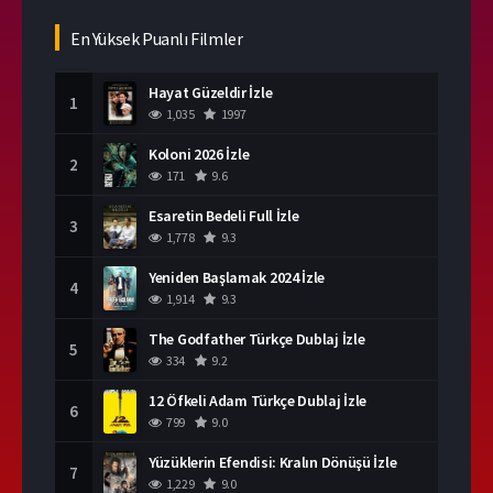
En Yüksek Puanlı Filmler
Hayat Güzeldir İzle
1
1,035
1997
Koloni 2026 İzle
2
171
9.6
Esaretin Bedeli Full İzle
3
1,778
9.3
Yeniden Başlamak 2024 İzle
4
1,914
9.3
The Godfather Türkçe Dublaj İzle
5
334
9.2
12 Öfkeli Adam Türkçe Dublaj İzle
6
799
9.0
Yüzüklerin Efendisi: Kralın Dönüşü İzle
7
1,229
9.0