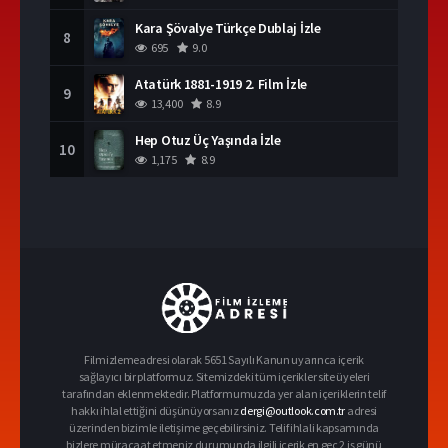
Kara Şövalye Türkçe Dublaj İzle
8
695
9.0
Atatürk 1881-1919 2. Film İzle
9
13,400
8.9
Hep Otuz Üç Yaşında İzle
10
1,175
8.9
Filmizlemeadresi olarak 5651 Sayılı Kanun uyarınca içerik
sağlayıcı bir platformuz. Sitemizdeki tüm içerikler site üyeleri
tarafından eklenmektedir. Platformumuzda yer alan içeriklerin telif
hakkı ihlal ettiğini düşünüyorsanız
dergi@outlook.com.tr
adresi
üzerinden bizimle iletişime geçebilirsiniz. Telif ihlali kapsamında
bizlere müracaat etmeniz durumunda ilgili içerik en geç 2 iş günü