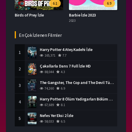
6.1
6.9
Birds of Prey İzle
Barbie İzle 2023
2023
En Çok İzlenen Filmler
Harry Potter 4 Ateş Kadehi İzle
1
165,371
7.7
Çakallarla Dans 7 Full İzle HD
2
88,044
4.3
The Gangster, The Cop and The Devil Türkçe Dublaj İzle
3
74,260
6.9
Harry Potter 8 Ölüm Yadirgarları Bölüm 2 İzle
4
67,689
8.1
Nefes Yer Eksi 2 İzle
5
58,033
6.5