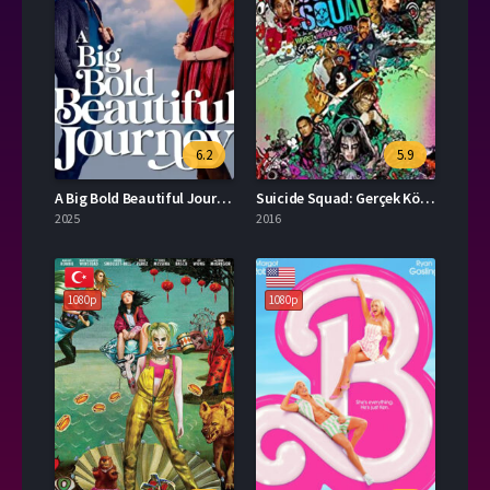
6.2
5.9
A Big Bold Beautiful Journey İzle
Suicide Squad: Gerçek Kötüler Full İzle Türkçe Dublaj
2025
2016
1080p
1080p