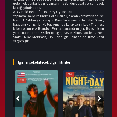
gelen eleştiriler bazı kısımların fazla duygusal ve sembolik
kaldığı yönündedir.
A Big Bold Beautiful Journey Oyuncuları
Yapımda David rolünde Colin Farrell, Sarah karakterinde ise
Margot Robbie yer almıştır. David'in annesini Jennifer Grant,
babasını Hamish Linklater, Amanda karakterini Lucy Thomas,
Mike rolünü ise Brandon Perea canlandırmıştır. Bu isimlerin
yanı sıra Phoebe Waller-Bridge, Kevin Kline, Jodie Turner-
Smith, Mike Meldman, Lily Rabe gibi isimler de filme katkı
sağlamıştır.
İlginizi çekebilecek diğer filmler
1080p
1080p
108