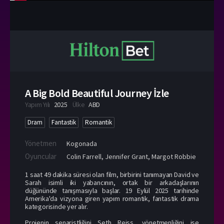
A Big Bold Beautiful Journey İzle
Yapım Yılı
2025
Ülke
ABD
Dram
Fantastik
Romantik
Yönetmen
Kogonada
Oyuncular
Colin Farrell
,
Jennifer Grant
,
Margot Robbie
1 saat 49 dakika süresi olan film, birbirini tanımayan David ve
Sarah isimli iki yabancının, ortak bir arkadaşlarının
düğününde tanışmasıyla başlar. 19 Eylül 2025 tarihinde
Amerika'da vizyona giren yapım romantik, fantastik drama
kategorisinde yer alır.
Projenin senaristliğini Seth Reiss, yönetmenliğini ise