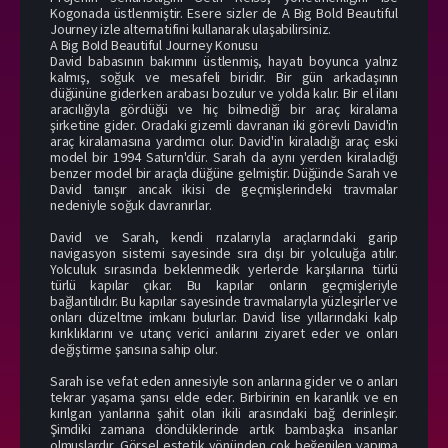
Kogonada üstlenmiştir. Esere sizler de A Big Bold Beautiful
Journey izle alternatifini kullanarak ulaşabilirsiniz.
A Big BoId Beautiful Journey Konusu
David babasının bakımını üstlenmiş, hayatı boyunca yalnız
kalmış, soğuk ve mesafeli biridir. Bir gün arkadaşının
düğününe giderken arabası bozulur ve yolda kalır. Bir el ilanı
aracılığıyla gördüğü ve hiç bilmediği bir araç kiralama
şirketine gider. Oradaki gizemli davranan iki görevli David'in
araç kiralamasına yardımcı olur. David'in kiraladığı araç eski
model bir 1994 Saturn'dür. Sarah da aynı yerden kiraladığı
benzer model bir araçla düğüne gelmiştir. Düğünde Sarah ve
David tanışır ancak ikisi de geçmişlerindeki travmalar
nedeniyle soğuk davranırlar.
David ve Sarah, kendi rızalarıyla araçlarındaki garip
navigasyon sistemi sayesinde sıra dışı bir yolculuğa atılır.
Yolculuk sırasında beklenmedik yerlerde karşılarına türlü
türlü kapılar çıkar. Bu kapılar onların geçmişleriyle
bağlantılıdır. Bu kapılar sayesinde travmalarıyla yüzleşirler ve
onları düzeltme imkanı bulurlar. David lise yıllarındaki kalp
kırıklıklarını ve utanç verici anılarını ziyaret eder ve onları
değiştirme şansına sahip olur.
Sarah ise vefat eden annesiyle son anlarına gider ve o anları
tekrar yaşama şansı elde eder. Birbirinin en karanlık ve en
kırılgan yanlarına şahit olan ikili arasındaki bağ derinleşir.
Şimdiki zamana döndüklerinde artık bambaşka insanlar
olmuşlardır. Görsel estetik yönünden çok beğenilen yapıma