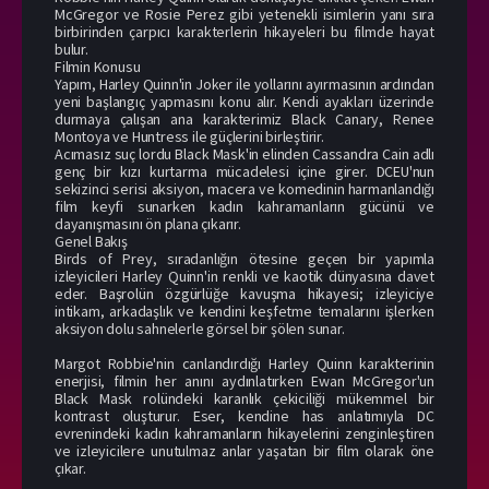
McGregor ve Rosie Perez gibi yetenekli isimlerin yanı sıra
birbirinden çarpıcı karakterlerin hikayeleri bu filmde hayat
bulur.
Filmin Konusu
Yapım, Harley Quinn'in Joker ile yollarını ayırmasının ardından
yeni başlangıç yapmasını konu alır. Kendi ayakları üzerinde
durmaya çalışan ana karakterimiz Black Canary, Renee
Montoya ve Huntress ile güçlerini birleştirir.
Acımasız suç lordu Black Mask'in elinden Cassandra Cain adlı
genç bir kızı kurtarma mücadelesi içine girer. DCEU'nun
sekizinci serisi aksiyon, macera ve komedinin harmanlandığı
film keyfi sunarken kadın kahramanların gücünü ve
dayanışmasını ön plana çıkarır.
Genel Bakış
Birds of Prey, sıradanlığın ötesine geçen bir yapımla
izleyicileri Harley Quinn'in renkli ve kaotik dünyasına davet
eder. Başrolün özgürlüğe kavuşma hikayesi; izleyiciye
intikam, arkadaşlık ve kendini keşfetme temalarını işlerken
aksiyon dolu sahnelerle görsel bir şölen sunar.
Margot Robbie'nin canlandırdığı Harley Quinn karakterinin
enerjisi, filmin her anını aydınlatırken Ewan McGregor'un
Black Mask rolündeki karanlık çekiciliği mükemmel bir
kontrast oluşturur. Eser, kendine has anlatımıyla DC
evrenindeki kadın kahramanların hikayelerini zenginleştiren
ve izleyicilere unutulmaz anlar yaşatan bir film olarak öne
çıkar.