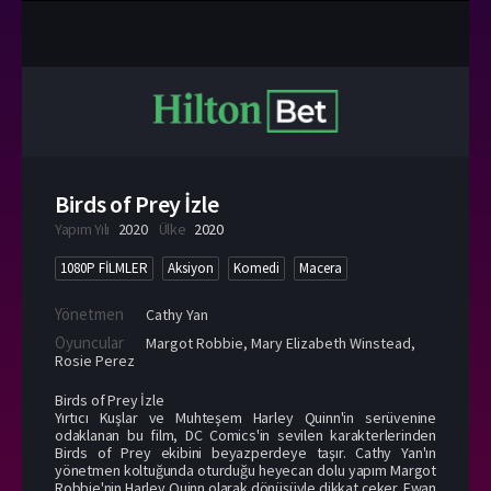
Birds of Prey İzle
Yapım Yılı
2020
Ülke
2020
1080P FİLMLER
Aksiyon
Komedi
Macera
Yönetmen
Cathy Yan
Oyuncular
Margot Robbie
,
Mary Elizabeth Winstead
,
Rosie Perez
Birds of Prey İzle
Yırtıcı Kuşlar ve Muhteşem Harley Quinn'in serüvenine
odaklanan bu film, DC Comics'in sevilen karakterlerinden
Birds of Prey ekibini beyazperdeye taşır. Cathy Yan'ın
yönetmen koltuğunda oturduğu heyecan dolu yapım Margot
Robbie'nin Harley Quinn olarak dönüşüyle dikkat çeker. Ewan