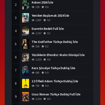
Koloni 2026 İzle
2
159
9.6
Yeniden Başlamak 2024 İzle
3
1,907
9.3
Esaretin Bedeli Full İzle
4
1,767
9.3
The Godfather Türkçe Dublaj İzle
5
326
9.2
Yüzüklerin Efendisi: Kralın Dönüşü İzle
6
1,220
9.0
Kara Şövalye Türkçe Dublaj İzle
7
683
9.0
12 Öfkeli Adam Türkçe Dublaj İzle
8
792
9.0
Ucuz Roman Türkçe Dublaj Full İzle
9
1,336
8.9