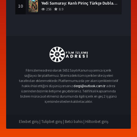
Yedi Samuray: Kanlı Pirinç Türkçe Dublaj İzle
10
256
8.9
Filmizlemeadresi olarak 5651 Sayılı Kanun uyarınca içerik
sağlayıcı bir platformuz. Sitemizdeki tüm içerikler site üyeleri
tarafından eklenmektedir. Platformumuzda yer alan içeriklerin telif
hakkı ihlal ettiğini düşünüyorsanız
dergi@outlook.com.tr
adresi
üzerinden bizimle iletişime geçebilirsiniz. Telif ihlali kapsamında
bizlere müracaat etmeniz durumunda ilgili içerik en geç 2 iş günü
içerisinde siteden kaldırılacaktır.
Elexbet giriş |
Tulipbet giriş |
Betci bahis |
Hiltonbet giriş