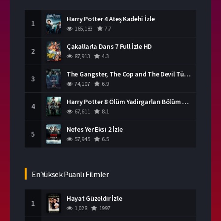
Harry Potter 4 Ateş Kadehi İzle
1
165,183
7.7
Çakallarla Dans 7 Full İzle HD
2
87,913
4.3
The Gangster, The Cop and The Devil Türkçe Dublaj İzle
3
74,107
6.9
Harry Potter 8 Ölüm Yadirgarları Bölüm 2 İzle
4
67,611
8.1
Nefes Yer Eksi 2 İzle
5
57,945
6.5
En Yüksek Puanlı Filmler
Hayat Güzeldir İzle
1
1,028
1997