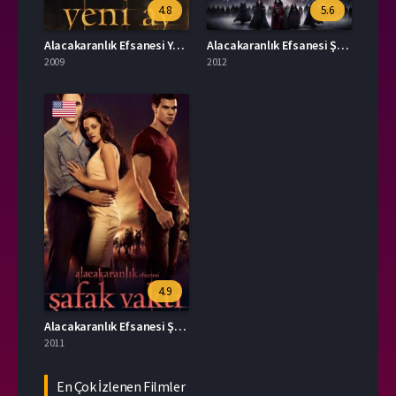
4.8
5.6
Alacakaranlık Efsanesi Yeni Ay İzle
Alacakaranlık Efsanesi Şafak Vakti Bölüm 2 İzle
2009
2012
4.9
Alacakaranlık Efsanesi Şafak Vakti Bölüm 1 İzle
2011
En Çok İzlenen Filmler