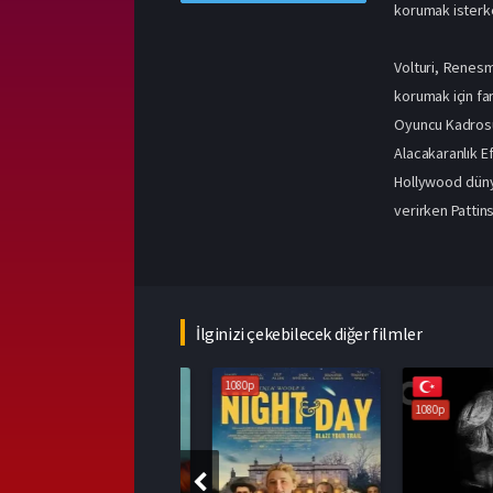
korumak isterke
Volturi, Renesm
korumak için far
Oyuncu Kadros
Alacakaranlık Ef
Hollywood dünya
verirken Pattins
İlginizi çekebilecek diğer filmler
1080p
1080p
1080p