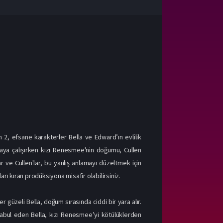
2, efsane karakterler Bella ve Edward’ın evlilik
maya çalışırken kızı Renesmee'nin doğumu, Cullen
lar ve Cullen'lar, bu yanlış anlamayı düzeltmek için
arı kıran prodüksiyona misafir olabilirsiniz.
güzeli Bella, doğum sırasında ciddi bir yara alır.
bul eden Bella, kızı Renesmee’yi kötülüklerden