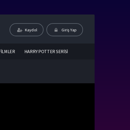
Kaydol
Giriş Yap
FİLMLER
HARRY POTTER SERİSİ