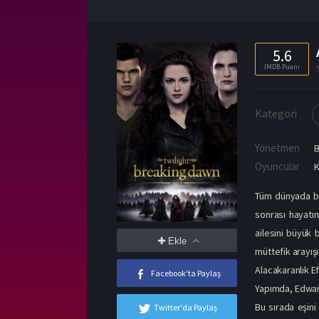
5.6
IMDB Puanı
Kategori
Yönetmen
B
Oyuncular
K
Tüm dünyada büy
sonrası hayatın
ailesini büyük b
Ekle
müttefik arayışı
Alacakaranlık E
Facebook'ta Paylaş
Yapımda, Edward
Bu sırada eşin
Twitter'da Paylaş