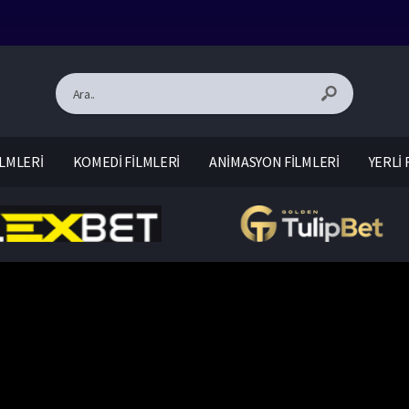
LMLERİ
KOMEDİ FİLMLERİ
ANİMASYON FİLMLERİ
YERLİ 