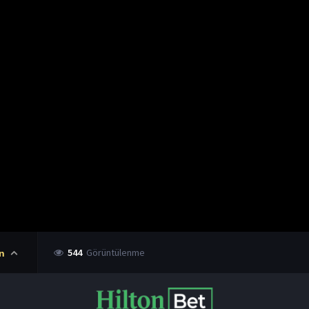
544
Görüntülenme
n