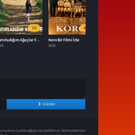
3.5
6.9
Hatırladığım Ağaçlar Full HD İzle
Koro Bir Filmi İzle
2026
Gönder
n uyarınca içerik sağlayıcı bir platformuz. Sitemizdeki tüm