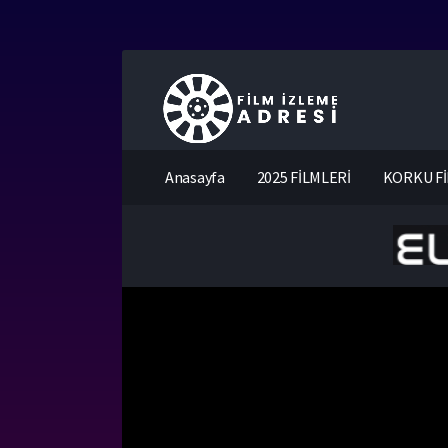
Anasayfa
2025 FİLMLERİ
KORKU Fİ