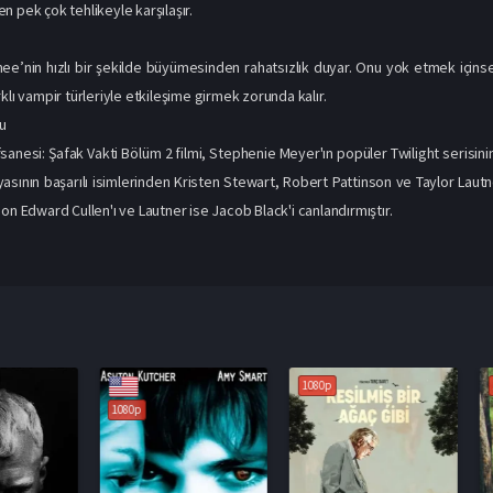
n pek çok tehlikeyle karşılaşır.
ee’nin hızlı bir şekilde büyümesinden rahatsızlık duyar. Onu yok etmek içinse 
klı vampir türleriyle etkileşime girmek zorunda kalır.
u
sanesi: Şafak Vakti Bölüm 2 filmi, Stephenie Meyer'ın popüler Twilight serisinin
sının başarılı isimlerinden Kristen Stewart, Robert Pattinson ve Taylor Lautn
on Edward Cullen'ı ve Lautner ise Jacob Black'i canlandırmıştır.
1080p
1080p
1080p