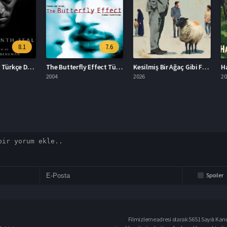
8.1
7.6
Yedinci Mühür Türkçe Dublaj İzle
The Butterfly Effect Türkçe Dublaj İzle
Kesilmiş Bir Ağaç Gibi Filmi İzle
2004
2026
2024
Spoiler
Filmizlemeadresi olarak 5651 Sayılı Kanu