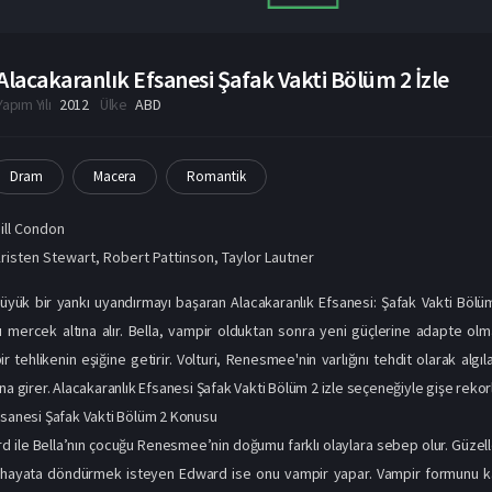
Alacakaranlık Efsanesi Şafak Vakti Bölüm 2 İzle
Yapım Yılı
2012
Ülke
ABD
Dram
Macera
Romantik
ill Condon
risten Stewart
,
Robert Pattinson
,
Taylor Lautner
ük bir yankı uyandırmayı başaran Alacakaranlık Efsanesi: Şafak Vakti Bölüm 
ı mercek altına alır. Bella, vampir olduktan sonra yeni güçlerine adapte ol
ir tehlikenin eşiğine getirir. Volturi, Renesmee'nin varlığını tehdit olarak algı
na girer. Alacakaranlık Efsanesi Şafak Vakti Bölüm 2 izle seçeneğiyle gişe rekorl
fsanesi Şafak Vakti Bölüm 2 Konusu
 ile Bella’nın çocuğu Renesmee’nin doğumu farklı olaylara sebep olur. Güzeller 
i hayata döndürmek isteyen Edward ise onu vampir yapar. Vampir formunu ka