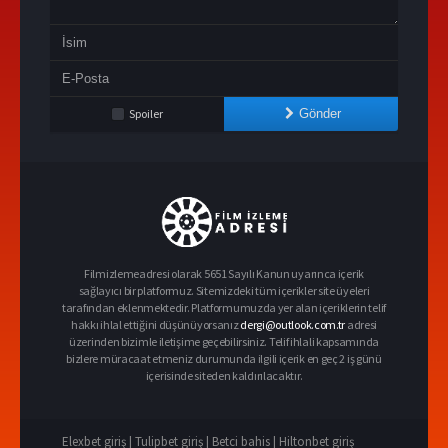
Spoiler
Gönder
Filmizlemeadresi olarak 5651 Sayılı Kanun uyarınca içerik
sağlayıcı bir platformuz. Sitemizdeki tüm içerikler site üyeleri
tarafından eklenmektedir. Platformumuzda yer alan içeriklerin telif
hakkı ihlal ettiğini düşünüyorsanız
dergi@outlook.com.tr
adresi
üzerinden bizimle iletişime geçebilirsiniz. Telif ihlali kapsamında
bizlere müracaat etmeniz durumunda ilgili içerik en geç 2 iş günü
içerisinde siteden kaldırılacaktır.
Elexbet giriş |
Tulipbet giriş |
Betci bahis |
Hiltonbet giriş