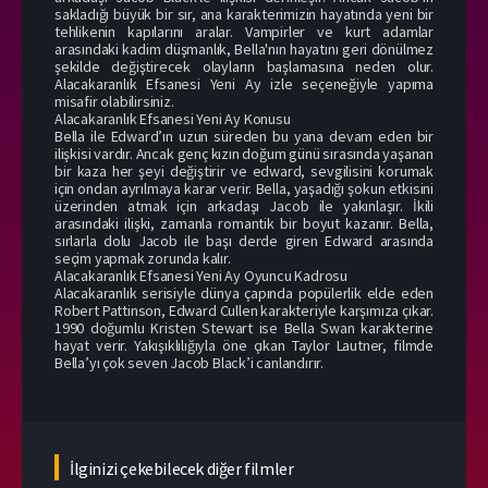
sakladığı büyük bir sır, ana karakterimizin hayatında yeni bir
tehlikenin kapılarını aralar. Vampirler ve kurt adamlar
arasındaki kadim düşmanlık, Bella'nın hayatını geri dönülmez
şekilde değiştirecek olayların başlamasına neden olur.
Alacakaranlık Efsanesi Yeni Ay izle seçeneğiyle yapıma
misafir olabilirsiniz.
Alacakaranlık Efsanesi Yeni Ay Konusu
Bella ile Edward’ın uzun süreden bu yana devam eden bir
ilişkisi vardır. Ancak genç kızın doğum günü sırasında yaşanan
bir kaza her şeyi değiştirir ve edward, sevgilisini korumak
için ondan ayrılmaya karar verir. Bella, yaşadığı şokun etkisini
üzerinden atmak için arkadaşı Jacob ile yakınlaşır. İkili
arasındaki ilişki, zamanla romantik bir boyut kazanır. Bella,
sırlarla dolu Jacob ile başı derde giren Edward arasında
seçim yapmak zorunda kalır.
Alacakaranlık Efsanesi Yeni Ay Oyuncu Kadrosu
Alacakaranlık serisiyle dünya çapında popülerlik elde eden
Robert Pattinson, Edward Cullen karakteriyle karşımıza çıkar.
1990 doğumlu Kristen Stewart ise Bella Swan karakterine
hayat verir. Yakışıklılığıyla öne çıkan Taylor Lautner, filmde
Bella’yı çok seven Jacob Black’i canlandırır.
İlginizi çekebilecek diğer filmler