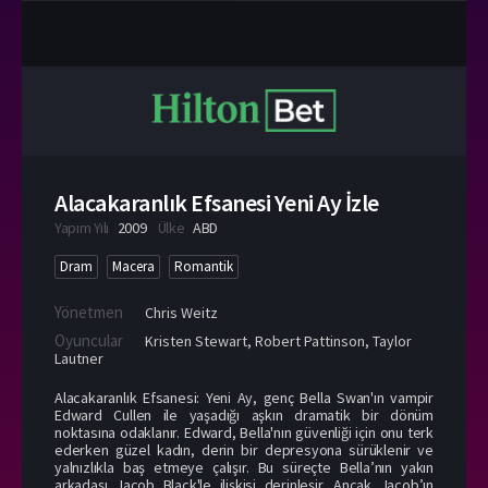
Alacakaranlık Efsanesi Yeni Ay İzle
Yapım Yılı
2009
Ülke
ABD
Dram
Macera
Romantik
Yönetmen
Chris Weitz
Oyuncular
Kristen Stewart
,
Robert Pattinson
,
Taylor
Lautner
Alacakaranlık Efsanesi: Yeni Ay, genç Bella Swan'ın vampir
Edward Cullen ile yaşadığı aşkın dramatik bir dönüm
noktasına odaklanır. Edward, Bella'nın güvenliği için onu terk
ederken güzel kadın, derin bir depresyona sürüklenir ve
yalnızlıkla baş etmeye çalışır. Bu süreçte Bella’nın yakın
arkadaşı Jacob Black'le ilişkisi derinleşir. Ancak Jacob’ın