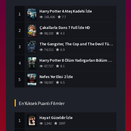
Harry Potter 4 Ateş Kadehi İzle
1
165,436
7.7
Çakallarla Dans 7 Full İzle HD
2
88,103
4.3
The Gangster, The Cop and The Devil Türkçe Dublaj İzle
3
74,311
6.9
Harry Potter 8 Ölüm Yadirgarları Bölüm 2 İzle
4
67,727
8.1
Nefes Yer Eksi 2 İzle
5
58,067
6.5
En Yüksek Puanlı Filmler
Hayat Güzeldir İzle
1
1,042
1997