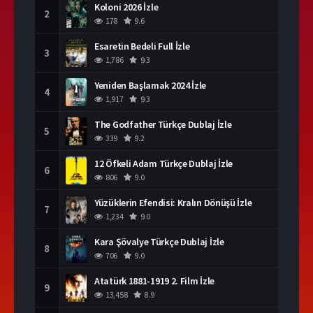
Koloni 2026 İzle
2
178
9.6
Esaretin Bedeli Full İzle
3
1,786
9.3
Yeniden Başlamak 2024 İzle
4
1,917
9.3
The Godfather Türkçe Dublaj İzle
5
339
9.2
12 Öfkeli Adam Türkçe Dublaj İzle
6
806
9.0
Yüzüklerin Efendisi: Kralın Dönüşü İzle
7
1,234
9.0
Kara Şövalye Türkçe Dublaj İzle
8
706
9.0
Atatürk 1881-1919 2. Film İzle
9
13,458
8.9