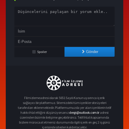
Spoiler
Gönder
Filmizlemeadresi olarak 5651 Sayılı Kanun uyarınca içerik
sağlayıcı bir platformuz. Sitemizdeki tüm içerikler site üyeleri
tarafından eklenmektedir. Platformumuzda yer alan içeriklerin telif
hakkı ihlal ettiğini düşünüyorsanız
dergi@outlook.com.tr
adresi
üzerinden bizimle iletişime geçebilirsiniz. Telif ihlali kapsamında
bizlere müracaat etmeniz durumunda ilgili içerik en geç 2 iş günü
içerisinde siteden kaldırılacaktır.