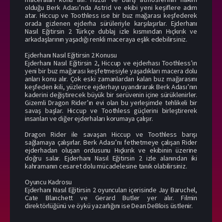
olduğu Berk Adası’nda Astrid ve ekibi yeni keşiflere adım
atar. Hiccup ve Toothless ise bir buz mağarası keşfederek
orada gizlenen ejderha sürüleriyle karşılaşırlar. Ejderhanı
Nasıl Eğitirsin 2 Türkçe dublaj izle kısmından Hıçkırık ve
arkadaşlarının yaşadığı renkli maceraya eşlik edebilirsiniz.
Ejderhanı Nasıl Eğitirsin 2 Konusu
Ejderhanı Nasıl Eğitirsin 2, Hiccup ve ejderhası Toothless’ın
yeni bir buz mağarası keşfetmesiyle yaşadıkları macera dolu
anları konu alır. Çok eski zamanlardan kalan buz mağarasını
keşfeden ikili, yüzlerce ejderhayı uyandırarak Berk Adası’nın
kaderini değiştirecek büyük bir serüvenin içine sürüklenirler.
Gizemli Dragon Rider’ın evi olan bu yerleşimde tehlikeli bir
savaş başlar. Hiccup ve Toothless güçlerini birleştirerek
insanları ve diğer ejderhaları korumaya çalışır.
Dragon Rider ile savaşan Hiccup ve Toothless barışı
sağlamaya çalışırlar. Berk Adası’nı fethetmeye çalışan Rider
ejderhadan oluşan ordusunu Hıçkırık ve ekibinin üzerine
doğru salar. Ejderhanı Nasıl Eğitirsin 2 izle alanından iki
kahramanın cesaret dolu mücadelesine tanık olabilirsiniz.
Oyuncu Kadrosu
Ejderhanı Nasıl Eğitirsin 2 oyuncuları içerisinde Jay Baruchel,
Cate Blanchett ve Gerard Butler yer alır. Filmin
direktörlüğünü ve öykü yazarlığını ise Dean DeBlois üstlenir.