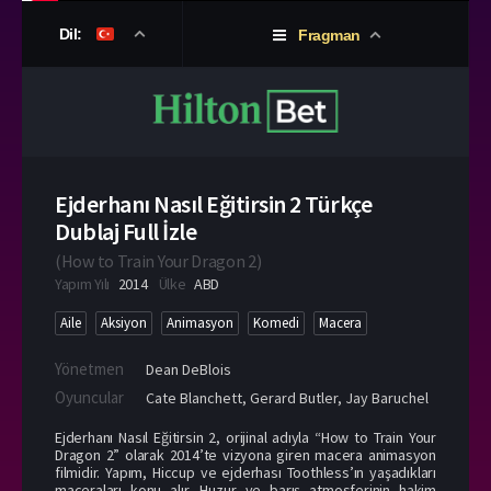
Dil:
Fragman
Ejderhanı Nasıl Eğitirsin 2 Türkçe
Dublaj Full İzle
(
How to Train Your Dragon 2
)
Yapım Yılı
2014
Ülke
ABD
Aile
Aksiyon
Animasyon
Komedi
Macera
Yönetmen
Dean DeBlois
Oyuncular
Cate Blanchett
,
Gerard Butler
,
Jay Baruchel
Ejderhanı Nasıl Eğitirsin 2, orijinal adıyla “How to Train Your
Dragon 2” olarak 2014’te vizyona giren macera animasyon
filmidir. Yapım, Hiccup ve ejderhası Toothless’ın yaşadıkları
maceraları konu alır. Huzur ve barış atmosferinin hakim