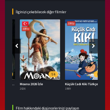
İlginizi çekebilecek diğer filmler
1080p
1080p
108
.1
5.6
7.8
Tonari no Totoro 2007 Full İzle
Moana 2026 İzle
Küçük Cadı Kiki Türkçe Dublaj İzle
Düşle
2026
1989
2004
Film hakkındaki düşüncelerinizi paylaşın