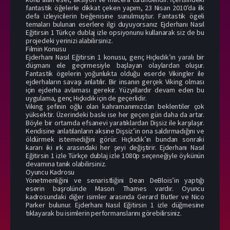
fantastik öğelerle dikkat çeken yapım, 23 Nisan 2010’da ilk
defa izleyicilerin beğenisine sunulmuştur. Fantastik ögeli
temaları bulunan eserlere ilgi duyuyorsanız Ejderhanı Nasıl
Eğitirsin 1 Türkçe dublaj izle opsiyonunu kullanarak siz de bu
projedeki yerinizi alabilirsiniz.
Filmin Konusu
Ejderhanı Nasıl Eğitirsin 1 konusu, genç Hıçkıdık’ın yaralı bir
düşmanı ele geçirmesiyle başlayan olaylardan oluşur.
Fantastik ögelerin yoğunlukta olduğu eserde Vikingler ile
ejderhaların savaşı anlatılır. Bir insanın gerçek Viking olması
için ejderha avlaması gerekir. Yüzyıllardır devam eden bu
uygulama, genç Hıçkıdık için de geçerlidir.
Viking şefinin oğlu olan kahramanımızdan beklentiler çok
yüksektir. Üzerindeki baskı ise her geçen gün daha da artar.
Böyle bir ortamda efsanevi yaratıklardan Dişsiz ile karşılaşır.
Kendisine anlatılanların aksine Dişsiz’in ona saldırmadığını ve
öldürmek istemediğini görür. Hıçkıdık’ın bundan sonraki
kararı iki ırk arasındaki her şeyi değiştirir. Ejderhanı Nasıl
Eğitirsin 1 izle Türkçe dublaj izle 1080p seçeneğiyle öykünün
devamına tanık olabilirsiniz.
Oyuncu Kadrosu
Yönetmenliğini ve senaristliğini Dean DeBlois’in yaptığı
eserin başrolünde Mason Thames vardır. Oyuncu
kadrosundaki diğer isimler arasında Gerard Butler ve Nico
Parker bulunur. Ejderhanı Nasıl Eğitirsin 1 izle düğmesine
tıklayarak bu isimlerin performanslarını görebilirsiniz.