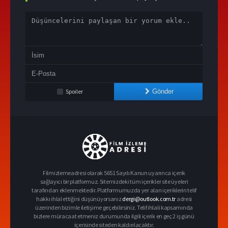
Spoiler
Gönder
Filmizlemeadresi olarak 5651 Sayılı Kanun uyarınca içerik
sağlayıcı bir platformuz. Sitemizdeki tüm içerikler site üyeleri
tarafından eklenmektedir. Platformumuzda yer alan içeriklerin telif
hakkı ihlal ettiğini düşünüyorsanız
dergi@outlook.com.tr
adresi
üzerinden bizimle iletişime geçebilirsiniz. Telif ihlali kapsamında
bizlere müracaat etmeniz durumunda ilgili içerik en geç 2 iş günü
içerisinde siteden kaldırılacaktır.