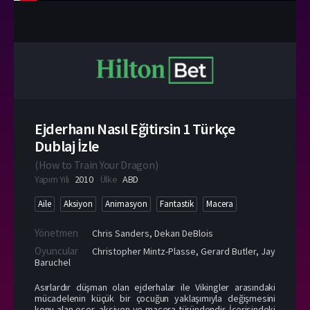
Ejderhanı Nasıl Eğitirsin 1 Türkçe
Dublaj İzle
(
How to Train Your Dragon
)
Yapım Yılı
2010
Ülke
ABD
Aile
Aksiyon
Animasyon
Fantastik
Macera
Yönetmen
Chris Sanders
,
Dekan DeBlois
Oyuncular
Christopher Mintz-Plasse
,
Gerard Butler
,
Jay
Baruchel
Asırlardır düşman olan ejderhalar ile Vikingler arasındaki
mücadelenin küçük bir çocuğun yaklaşımıyla değişmesini
konu alan eser, aksiyon ve macera türündendir. İçerisindeki