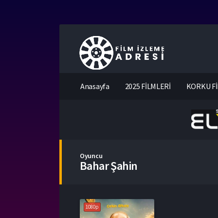
Anasayfa
2025 FİLMLERİ
KORKU Fİ
Oyuncu
Bahar Şahin
1080p