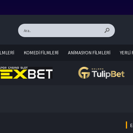
LMLERİ
KOMEDİ FİLMLERİ
ANİMASYON FİLMLERİ
YERLİ 
E