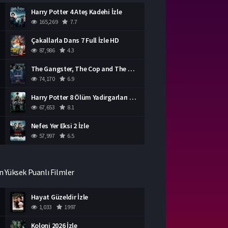
Harry Potter 4 Ateş Kadehi İzle
165,269
7.7
Çakallarla Dans 7 Full İzle HD
87,986
4.3
The Gangster, The Cop and The Devil Türkçe Dublaj İzle
74,170
6.9
Harry Potter 8 Ölüm Yadirgarları Bölüm 2 İzle
67,653
8.1
Nefes Yer Eksi 2 İzle
57,997
6.5
n Yüksek Puanlı Filmler
Hayat Güzeldir İzle
1,033
1997
Koloni 2026 İzle