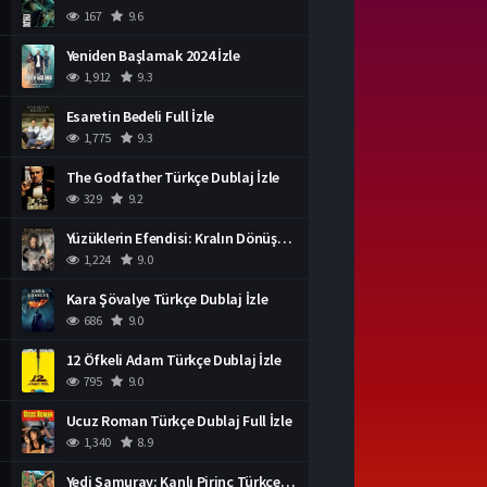
167
9.6
Yeniden Başlamak 2024 İzle
1,912
9.3
Esaretin Bedeli Full İzle
1,775
9.3
The Godfather Türkçe Dublaj İzle
329
9.2
Yüzüklerin Efendisi: Kralın Dönüşü İzle
1,224
9.0
Kara Şövalye Türkçe Dublaj İzle
686
9.0
12 Öfkeli Adam Türkçe Dublaj İzle
795
9.0
Ucuz Roman Türkçe Dublaj Full İzle
1,340
8.9
Yedi Samuray: Kanlı Pirinç Türkçe Dublaj İzle