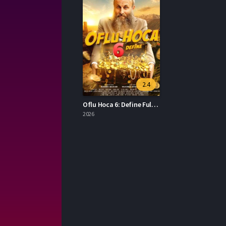
2.4
Oflu Hoca 6: Define Full İzle
2026