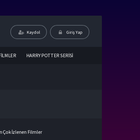
Kaydol
Giriş Yap
FİLMLER
HARRY POTTER SERİSİ
n Çok İzlenen Filmler