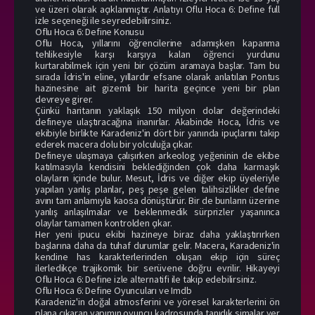
ve üzeri olarak açıklanmıştır. Anlatıyı Oflu Hoca 6: Define full
izle seçeneği ile seyredebilirsiniz.
Oflu Hoca 6: Define Konusu
Oflu Hoca, yıllarını öğrencilerine adamışken kapanma
tehlikesiyle karşı karşıya kalan öğrenci yurdunu
kurtarabilmek için yeni bir çözüm aramaya başlar. Tam bu
sırada İdris'in eline, yıllardır efsane olarak anlatılan Pontus
hazinesine ait gizemli bir harita geçince yeni bir plan
devreye girer.
Çünkü haritanın yaklaşık 150 milyon dolar değerindeki
defineye ulaştıracağına inanırlar. Akabinde Hoca, İdris ve
ekibiyle birlikte Karadeniz'in dört bir yanında ipuçlarını takip
ederek macera dolu bir yolculuğa çıkar.
Defineye ulaşmaya çalışırken arkeolog yeğeninin de ekibe
katılmasıyla kendisini beklediğinden çok daha karmaşık
olayların içinde bulur. Mesut, İdris ve diğer ekip üyeleriyle
yapılan yanlış planlar, peş peşe gelen talihsizlikler define
avını tam anlamıyla kaosa dönüştürür. Bir de bunların üzerine
yanlış anlaşılmalar ve beklenmedik sürprizler yaşanınca
olaylar tamamen kontrolden çıkar.
Her yeni ipucu ekibi hazineye biraz daha yaklaştırırken
başlarına daha da tuhaf durumlar gelir. Macera, Karadeniz'in
kendine has karakterlerinden oluşan ekip için süreç
ilerledikçe trajikomik bir serüvene doğru evrilir. Hikayeyi
Oflu Hoca 6: Define izle alternatifi ile takip edebilirsiniz.
Oflu Hoca 6: Define Oyuncuları ve Imdb
Karadeniz'in doğal atmosferini ve yöresel karakterlerini ön
plana çıkaran yapımın oyuncu kadrosunda tanıdık simalar yer