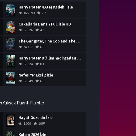
Harry Potter 4 Ateş Kadehi İzle
165,198
7.7
Çakallarla Dans 7 Full İzle HD
87,926
4.3
The Gangster, The Cop and The Devil Türkçe Dublaj İzle
74,117
6.9
Harry Potter 8 Ölüm Yadirgarları Bölüm 2 İzle
67,624
8.1
Nefes Yer Eksi 2 İzle
57,949
6.5
n Yüksek Puanlı Filmler
Hayat Güzeldir İzle
1,029
1997
Koloni 2026 İzle