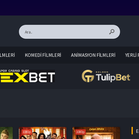
LMLERİ
KOMEDİ FİLMLERİ
ANİMASYON FİLMLERİ
YERLİ 
E
1080p
1080p