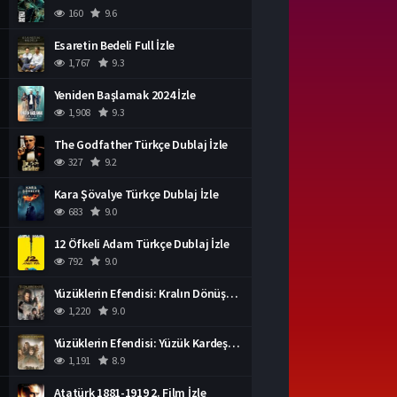
160
9.6
Esaretin Bedeli Full İzle
1,767
9.3
Yeniden Başlamak 2024 İzle
1,908
9.3
The Godfather Türkçe Dublaj İzle
327
9.2
Kara Şövalye Türkçe Dublaj İzle
683
9.0
12 Öfkeli Adam Türkçe Dublaj İzle
792
9.0
Yüzüklerin Efendisi: Kralın Dönüşü İzle
1,220
9.0
Yüzüklerin Efendisi: Yüzük Kardeşliği Türkçe Dublaj İzle
1,191
8.9
Atatürk 1881-1919 2. Film İzle