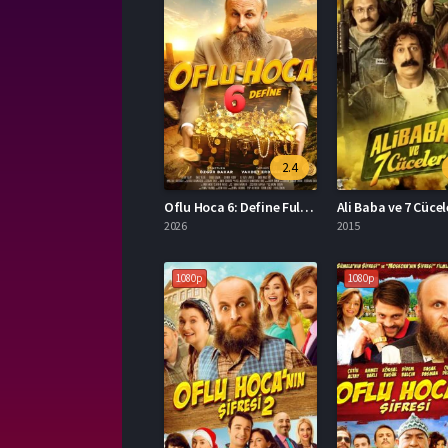
2.4
Oflu Hoca 6: Define Full İzle
Ali Baba ve 7 Cücele
2026
2015
1080p
1080p