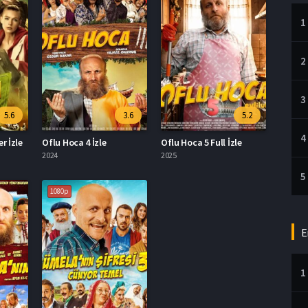
1
2
3
5.6
3.6
5.2
4
r İzle
Oflu Hoca 4 İzle
Oflu Hoca 5 Full İzle
2024
2025
5
1080p
E
1