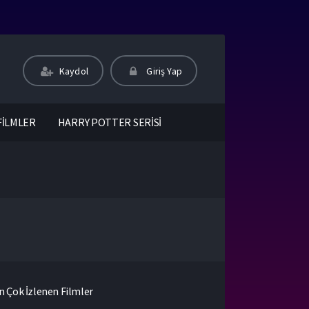
Kaydol
Giriş Yap
FİLMLER
HARRY POTTER SERİSİ
n Çok İzlenen Filmler