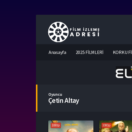
Anasayfa
2025 FİLMLERİ
KORKU Fİ
Oyuncu
Çetin Altay
1080p
1080p