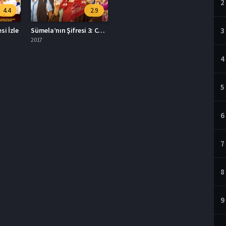
2
4.4
2.9
si İzle
Sümela’nın Şifresi 3: Cünyor Temel Full HD İzle
3
2017
4
5
6
7
8
9