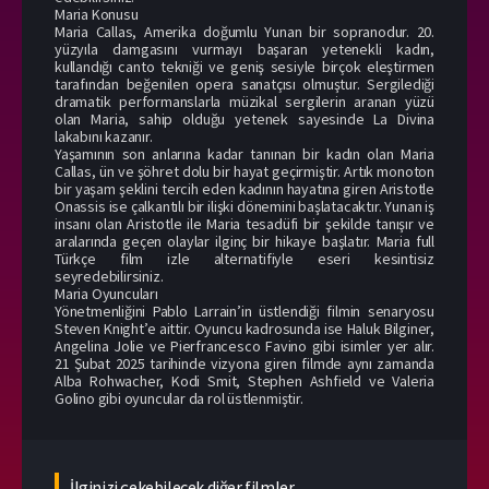
Maria Konusu
Maria Callas, Amerika doğumlu Yunan bir sopranodur. 20.
yüzyıla damgasını vurmayı başaran yetenekli kadın,
kullandığı canto tekniği ve geniş sesiyle birçok eleştirmen
tarafından beğenilen opera sanatçısı olmuştur. Sergilediği
dramatik performanslarla müzikal sergilerin aranan yüzü
olan Maria, sahip olduğu yetenek sayesinde La Divina
lakabını kazanır.
Yaşamının son anlarına kadar tanınan bir kadın olan Maria
Callas, ün ve şöhret dolu bir hayat geçirmiştir. Artık monoton
bir yaşam şeklini tercih eden kadının hayatına giren Aristotle
Onassis ise çalkantılı bir ilişki dönemini başlatacaktır. Yunan iş
insanı olan Aristotle ile Maria tesadüfi bir şekilde tanışır ve
aralarında geçen olaylar ilginç bir hikaye başlatır. Maria full
Türkçe film izle alternatifiyle eseri kesintisiz
seyredebilirsiniz.
Maria Oyuncuları
Yönetmenliğini Pablo Larrain’in üstlendiği filmin senaryosu
Steven Knight’e aittir. Oyuncu kadrosunda ise Haluk Bilginer,
Angelina Jolie ve Pierfrancesco Favino gibi isimler yer alır.
21 Şubat 2025 tarihinde vizyona giren filmde aynı zamanda
Alba Rohwacher, Kodi Smit, Stephen Ashfield ve Valeria
Golino gibi oyuncular da rol üstlenmiştir.
İlginizi çekebilecek diğer filmler