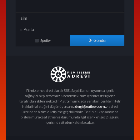
Spoiler
Gönder
Filmizlemeadresi olarak 5651 Sayılı Kanun uyarınca içerik
sağlayıcı bir platformuz. Sitemizdeki tüm içerikler site üyeleri
tarafından eklenmektedir. Platformumuzda yer alan içeriklerin telif
hakkı ihlal ettiğini düşünüyorsanız
dergi@outlook.com.tr
adresi
üzerinden bizimle iletişime geçebilirsiniz. Telif ihlali kapsamında
bizlere müracaat etmeniz durumunda ilgili içerik en geç 2 iş günü
içerisinde siteden kaldırılacaktır.