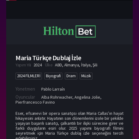
Maria Türkçe Dublaj İzle
Yapım Yılı
2024
Ülke
ABD
,
Almanya
,
İtalya
,
Şili
2024 FİLMLERİ
Biyografi
Dram
Müzik
Yönetmen
Pablo Larraín
Oyuncular
Alba Rohrwacher
,
Angelina Jolie
,
Pierfrancesco Favino
Eser, efsanevi bir opera sanatçısı olan Maria Callas’ın hayat
hikayesini anlatır. Hayatının son dönemlerini izole bir şekilde
yaşayan başarılı sanatçı, çalkantılı bir ilişki sürecine girer ve
farklı duyguların esiri olur. 2025 yapımı biyografi filmini
seyretmek için Maria Türkçe dublaj izle seçeneğini tercih
edebilirsiniz.