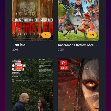
7.3
5.9
Cani İzle
Kahraman Cüceler: Görev Başında İzle
2003
2025
1080p
1080p