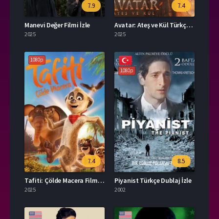
7.9
7.4
Manevi Değer Filmi İzle
Avatar: Ateş ve Kül Türkçe Dublaj İzle
2025
2025
1080p
1080p
7.4
8.5
Tafiti: Çölde Macera Filmi İzle
Piyanist Türkçe Dublaj İzle
2025
2002