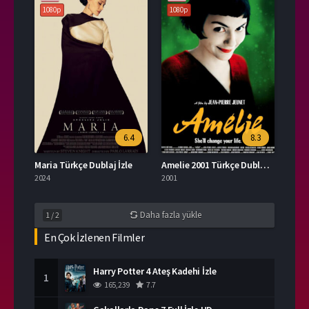
1080p
1080p
6.4
8.3
Maria Türkçe Dublaj İzle
Amelie 2001 Türkçe Dublaj İzle
2024
2001
Daha fazla yükle
1
/
2
En Çok İzlenen Filmler
Harry Potter 4 Ateş Kadehi İzle
1
165,239
7.7