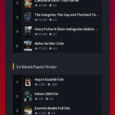
Çakallarla Dans 7 Full İzle HD
2
87,964
4.3
The Gangster, The Cop and The Devil Türkçe Dublaj İzle
3
74,149
6.9
Harry Potter 8 Ölüm Yadirgarları Bölüm 2 İzle
4
67,638
8.1
Nefes Yer Eksi 2 İzle
5
57,974
6.5
En Yüksek Puanlı Filmler
Hayat Güzeldir İzle
1
1,031
1997
Koloni 2026 İzle
2
163
9.6
Esaretin Bedeli Full İzle
3
1,769
9.3