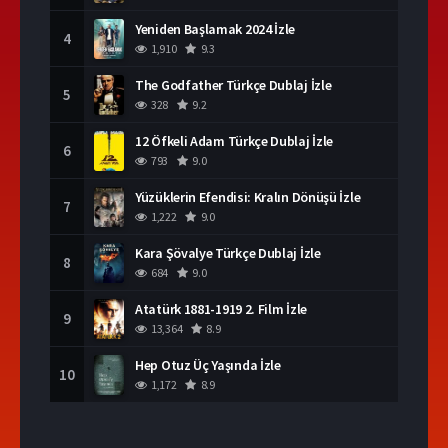
Yeniden Başlamak 2024 İzle
4
1,910
9.3
The Godfather Türkçe Dublaj İzle
5
328
9.2
12 Öfkeli Adam Türkçe Dublaj İzle
6
793
9.0
Yüzüklerin Efendisi: Kralın Dönüşü İzle
7
1,222
9.0
Kara Şövalye Türkçe Dublaj İzle
8
684
9.0
Atatürk 1881-1919 2. Film İzle
9
13,364
8.9
Hep Otuz Üç Yaşında İzle
10
1,172
8.9