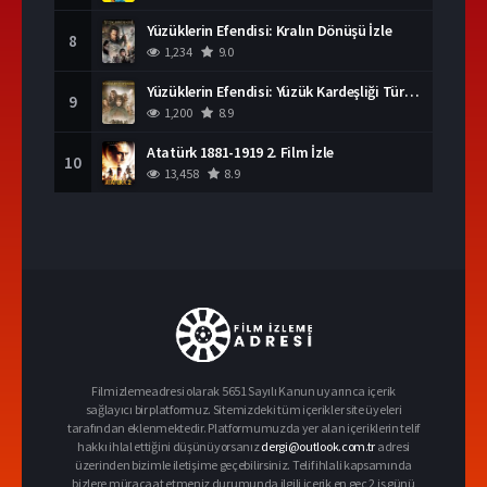
Yüzüklerin Efendisi: Kralın Dönüşü İzle
8
1,234
9.0
Yüzüklerin Efendisi: Yüzük Kardeşliği Türkçe Dublaj İzle
9
1,200
8.9
Atatürk 1881-1919 2. Film İzle
10
13,458
8.9
Filmizlemeadresi olarak 5651 Sayılı Kanun uyarınca içerik
sağlayıcı bir platformuz. Sitemizdeki tüm içerikler site üyeleri
tarafından eklenmektedir. Platformumuzda yer alan içeriklerin telif
hakkı ihlal ettiğini düşünüyorsanız
dergi@outlook.com.tr
adresi
üzerinden bizimle iletişime geçebilirsiniz. Telif ihlali kapsamında
bizlere müracaat etmeniz durumunda ilgili içerik en geç 2 iş günü