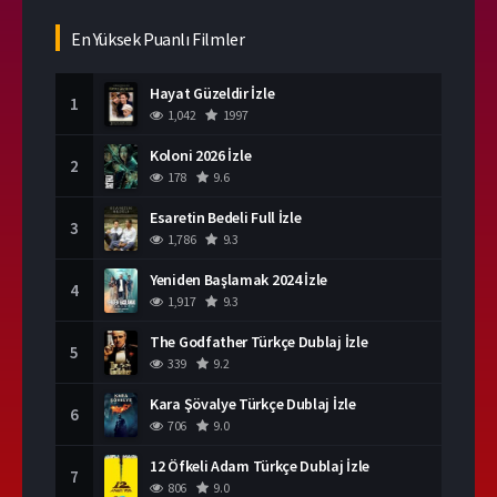
En Yüksek Puanlı Filmler
Hayat Güzeldir İzle
1
1,042
1997
Koloni 2026 İzle
2
178
9.6
Esaretin Bedeli Full İzle
3
1,786
9.3
Yeniden Başlamak 2024 İzle
4
1,917
9.3
The Godfather Türkçe Dublaj İzle
5
339
9.2
Kara Şövalye Türkçe Dublaj İzle
6
706
9.0
12 Öfkeli Adam Türkçe Dublaj İzle
7
806
9.0