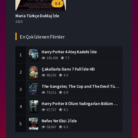
6.4
Maria Türkçe Dublaj İzle
2024
En Çok İzlenen Filmler
Harry Potter 4 Ateş Kadehi İzle
1
165,436
7.7
Çakallarla Dans 7 Full İzle HD
2
88,103
4.3
The Gangster, The Cop and The Devil Türkçe Dublaj İzle
3
74,311
6.9
Harry Potter 8 Ölüm Yadirgarları Bölüm 2 İzle
4
67,727
8.1
Nefes Yer Eksi 2 İzle
5
58,067
6.5