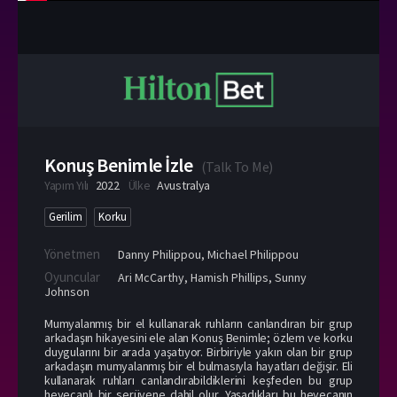
Konuş Benimle İzle
(
Talk To Me
)
Yapım Yılı
2022
Ülke
Avustralya
Gerilim
Korku
Yönetmen
Danny Philippou
,
Michael Philippou
Oyuncular
Ari McCarthy
,
Hamish Phillips
,
Sunny
Johnson
Mumyalanmış bir el kullanarak ruhların canlandıran bir grup
arkadaşın hikayesini ele alan Konuş Benimle; özlem ve korku
duygularını bir arada yaşatıyor. Birbiriyle yakın olan bir grup
arkadaşın mumyalanmış bir el bulmasıyla hayatları değişir. Eli
kullanarak ruhları canlandırabildiklerini keşfeden bu grup
heyecanlı bir serüvene dahil olur. Yaşadıkları bu heyecanın