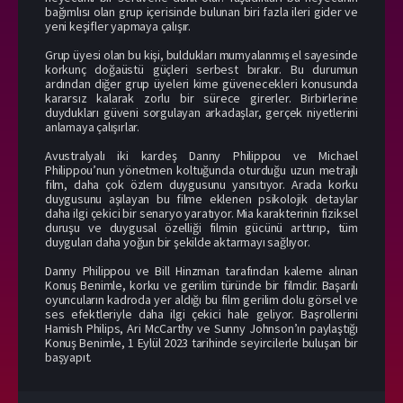
bağımlısı olan grup içerisinde bulunan biri fazla ileri gider ve
yeni keşifler yapmaya çalışır.
Grup üyesi olan bu kişi, buldukları mumyalanmış el sayesinde
korkunç doğaüstü güçleri serbest bırakır. Bu durumun
ardından diğer grup üyeleri kime güvenecekleri konusunda
kararsız kalarak zorlu bir sürece girerler. Birbirlerine
duydukları güveni sorgulayan arkadaşlar, gerçek niyetlerini
anlamaya çalışırlar.
Avustralyalı iki kardeş Danny Philippou ve Michael
Philippou’nun yönetmen koltuğunda oturduğu uzun metrajlı
film, daha çok özlem duygusunu yansıtıyor. Arada korku
duygusunu aşılayan bu filme eklenen psikolojik detaylar
daha ilgi çekici bir senaryo yaratıyor. Mia karakterinin fiziksel
duruşu ve duygusal özelliği filmin gücünü arttırıp, tüm
duyguları daha yoğun bir şekilde aktarmayı sağlıyor.
Danny Philippou ve Bill Hinzman tarafından kaleme alınan
Konuş Benimle, korku ve gerilim türünde bir filmdir. Başarılı
oyuncuların kadroda yer aldığı bu film gerilim dolu görsel ve
ses efektleriyle daha ilgi çekici hale geliyor. Başrollerini
Hamish Philips, Ari McCarthy ve Sunny Johnson’ın paylaştığı
Konuş Benimle, 1 Eylül 2023 tarihinde seyircilerle buluşan bir
başyapıt.