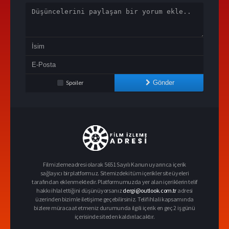
Spoiler
Gönder
Filmizlemeadresi olarak 5651 Sayılı Kanun uyarınca içerik
sağlayıcı bir platformuz. Sitemizdeki tüm içerikler site üyeleri
tarafından eklenmektedir. Platformumuzda yer alan içeriklerin telif
hakkı ihlal ettiğini düşünüyorsanız
dergi@outlook.com.tr
adresi
üzerinden bizimle iletişime geçebilirsiniz. Telif ihlali kapsamında
bizlere müracaat etmeniz durumunda ilgili içerik en geç 2 iş günü
içerisinde siteden kaldırılacaktır.