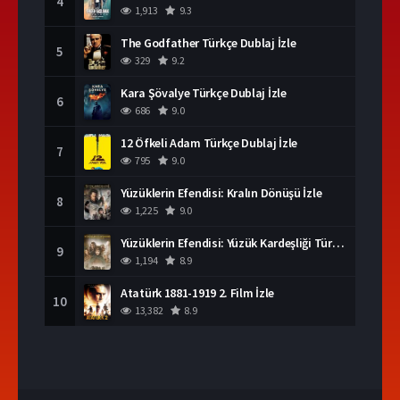
4
1,913
9.3
The Godfather Türkçe Dublaj İzle
5
329
9.2
Kara Şövalye Türkçe Dublaj İzle
6
686
9.0
12 Öfkeli Adam Türkçe Dublaj İzle
7
795
9.0
Yüzüklerin Efendisi: Kralın Dönüşü İzle
8
1,225
9.0
Yüzüklerin Efendisi: Yüzük Kardeşliği Türkçe Dublaj İzle
9
1,194
8.9
Atatürk 1881-1919 2. Film İzle
10
13,382
8.9