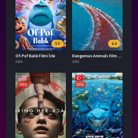
5.5
6.4
Of-Pof Balık Filmi İzle
Dangerous Animals Film Türkçe Dublaj İzle
2026
2025
1080p
1080p