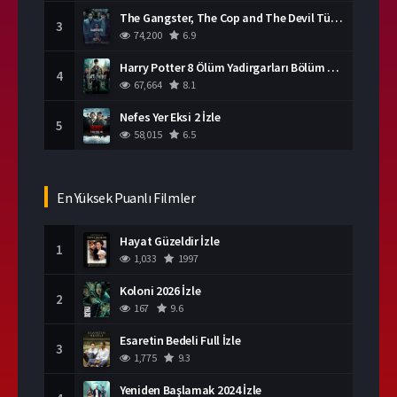
The Gangster, The Cop and The Devil Türkçe Dublaj İzle
3
74,200
6.9
Harry Potter 8 Ölüm Yadirgarları Bölüm 2 İzle
4
67,664
8.1
Nefes Yer Eksi 2 İzle
5
58,015
6.5
En Yüksek Puanlı Filmler
Hayat Güzeldir İzle
1
1,033
1997
Koloni 2026 İzle
2
167
9.6
Esaretin Bedeli Full İzle
3
1,775
9.3
Yeniden Başlamak 2024 İzle