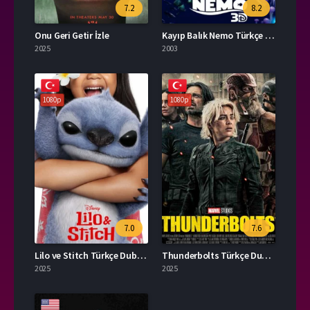
7.2
8.2
Onu Geri Getir İzle
Kayıp Balık Nemo Türkçe Dublaj İzle
2025
2003
1080p
1080p
7.0
7.6
Lilo ve Stitch Türkçe Dublaj İzle
Thunderbolts Türkçe Dublaj İzle
2025
2025