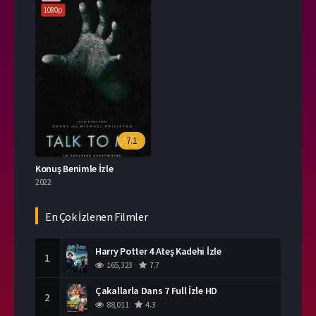
1080p
7.1
Konuş Benimle İzle
2022
En Çok İzlenen Filmler
Harry Potter 4 Ateş Kadehi İzle
1
165,323
7.7
Çakallarla Dans 7 Full İzle HD
2
88,011
4.3