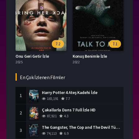
7.2
7.1
Onu Geri Getir İzle
Konuş Benimle İzle
2025
2022
En Çok İzlenen Filmler
Harry Potter 4 Ateş Kadehi İzle
1
165,191
7.7
Çakallarla Dans 7 Full İzle HD
2
87,921
4.3
The Gangster, The Cop and The Devil Türkçe Dublaj İzle
3
74,113
6.9