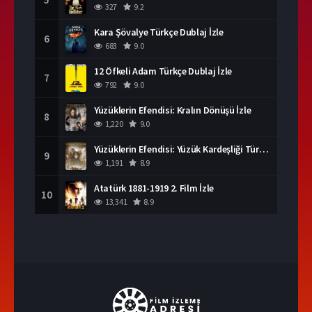
327
9.2
Kara Şövalye Türkçe Dublaj İzle
6
683
9.0
12 Öfkeli Adam Türkçe Dublaj İzle
7
792
9.0
Yüzüklerin Efendisi: Kralın Dönüşü İzle
8
1,220
9.0
Yüzüklerin Efendisi: Yüzük Kardeşliği Türkçe Dublaj İzle
9
1,191
8.9
Atatürk 1881-1919 2. Film İzle
10
13,341
8.9