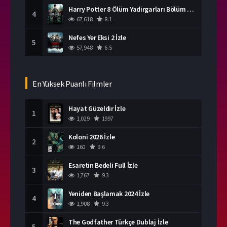
Harry Potter 8 Ölüm Yadirgarları Bölüm 2 İzle
4
67,618
8.1
Nefes Yer Eksi 2 İzle
5
57,948
6.5
En Yüksek Puanlı Filmler
Hayat Güzeldir İzle
1
1,029
1997
Koloni 2026 İzle
2
160
9.6
Esaretin Bedeli Full İzle
3
1,767
9.3
Yeniden Başlamak 2024 İzle
4
1,908
9.3
The Godfather Türkçe Dublaj İzle
5