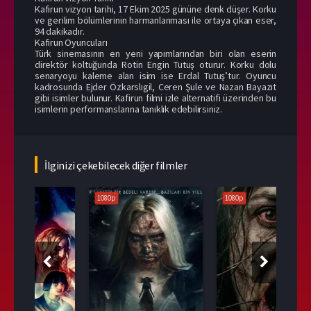
Kafirun vizyon tarihi, 17 Ekim 2025 gününe denk düşer. Korku
ve gerilim bölümlerinin harmanlanması ile ortaya çıkan eser,
94 dakikadır.
Kafirun Oyuncuları
Türk sinemasının en yeni yapımlarından biri olan eserin
direktör koltuğunda Rotin Engin Tutuş oturur. Korku dolu
senaryoyu kaleme alan isim ise Erdal Tutuş’tur. Oyuncu
kadrosunda Ejder Özkarslıgil, Ceren Şule ve Nazan Bayazıt
gibi isimler bulunur. Kafirun filmi izle alternatifi üzerinden bu
isimlerin performanslarına tanıklık edebilirsiniz.
İlginizi çekebilecek diğer filmler
1080p
1080p
108