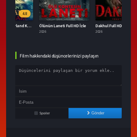
.8
Peter Pan’ın Neverland Kabusu Türkçe Dublaj İzle
Ölünün Laneti Full HD İzle
Dakhul Full HD İzle
2026
2026
2026
Film hakkındaki düşüncelerinizi paylaşın
Spoiler
Gönder