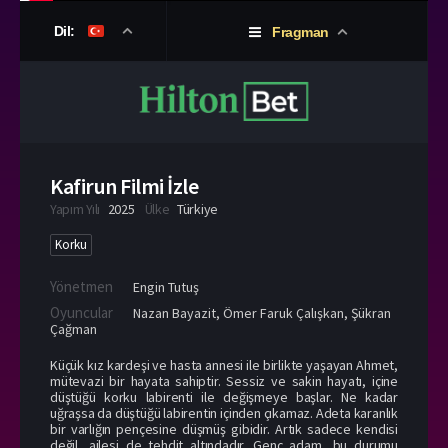
Dil:
Fragman
Kafirun Filmi İzle
Yapım Yılı
2025
Ülke
Türkiye
Korku
Yönetmen
Engin Tutuş
Oyuncular
Nazan Bayazit
,
Ömer Faruk Çalışkan
,
Şükran
Çağman
Küçük kız kardeşi ve hasta annesi ile birlikte yaşayan Ahmet,
mütevazi bir hayata sahiptir. Sessiz ve sakin hayatı, içine
düştüğü korku labirenti ile değişmeye başlar. Ne kadar
uğraşsa da düştüğü labirentin içinden çıkamaz. Adeta karanlık
bir varlığın pençesine düşmüş gibidir. Artık sadece kendisi
değil, ailesi de tehdit altındadır. Genç adam, bu durumu