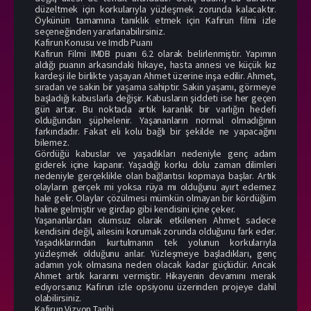
düzeltmek için korkularıyla yüzleşmek zorunda kalacaktır.
Öykünün tamamına tanıklık etmek için Kafirun filmi izle
seçeneğinden yararlanabilirsiniz.
Kafirun Konusu ve Imdb Puanı
Kafirun Filmi IMDB puanı 6.2 olarak belirlenmiştir. Yapımın
aldığı puanın arkasındaki hikaye, hasta annesi ve küçük kız
kardeşi ile birlikte yaşayan Ahmet üzerine inşa edilir. Ahmet,
sıradan ve sakin bir yaşama sahiptir. Sakin yaşamı, görmeye
başladığı kabuslarla değişir. Kabusların şiddeti ise her geçen
gün artar. Bu noktada artık karanlık bir varlığın hedefi
olduğundan şüphelenir. Yaşananların normal olmadığının
farkındadır. Fakat eli kolu bağlı bir şekilde ne yapacağını
bilemez.
Gördüğü kabuslar ve yaşadıkları nedeniyle genç adam
giderek içine kapanır. Yaşadığı korku dolu zaman dilimleri
nedeniyle gerçeklikle olan bağlantısı kopmaya başlar. Artık
olayların gerçek mi yoksa rüya mı olduğunu ayırt edemez
hale gelir. Olaylar çözülmesi mümkün olmayan bir kördüğüm
haline gelmiştir ve girdap gibi kendisini içine çeker.
Yaşananlardan olumsuz olarak etkilenen Ahmet sadece
kendisini değil, ailesini korumak zorunda olduğunu fark eder.
Yaşadıklarından kurtulmanın tek yolunun korkularıyla
yüzleşmek olduğunu anlar. Yüzleşmeye başladıkları, genç
adamın yok olmasına neden olacak kadar güçlüdür. Ancak
Ahmet artık kararını vermiştir. Hikayenin devamını merak
ediyorsanız Kafirun izle opsiyonu üzerinden projeye dahil
olabilirsiniz.
Kafirun Vizyon Tarihi