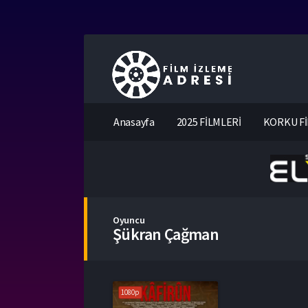
Anasayfa
2025 FİLMLERİ
KORKU Fİ
Oyuncu
Şükran Çağman
1080p