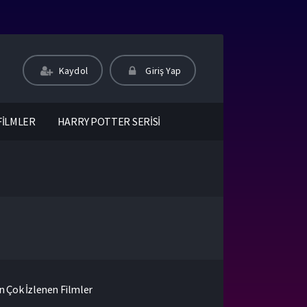
Kaydol
Giriş Yap
FİLMLER
HARRY POTTER SERİSİ
n Çok İzlenen Filmler