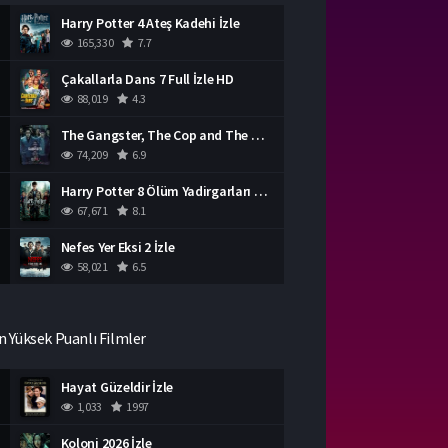
Harry Potter 4 Ateş Kadehi İzle
165,330
7.7
Çakallarla Dans 7 Full İzle HD
88,019
4.3
The Gangster, The Cop and The Devil Türkçe Dublaj İzle
74,209
6.9
Harry Potter 8 Ölüm Yadirgarları Bölüm 2 İzle
67,671
8.1
Nefes Yer Eksi 2 İzle
58,021
6.5
n Yüksek Puanlı Filmler
Hayat Güzeldir İzle
1,033
1997
Koloni 2026 İzle