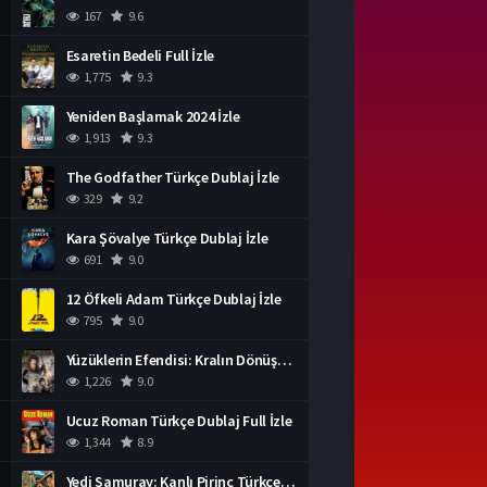
167
9.6
Esaretin Bedeli Full İzle
1,775
9.3
Yeniden Başlamak 2024 İzle
1,913
9.3
The Godfather Türkçe Dublaj İzle
329
9.2
Kara Şövalye Türkçe Dublaj İzle
691
9.0
12 Öfkeli Adam Türkçe Dublaj İzle
795
9.0
Yüzüklerin Efendisi: Kralın Dönüşü İzle
1,226
9.0
Ucuz Roman Türkçe Dublaj Full İzle
1,344
8.9
Yedi Samuray: Kanlı Pirinç Türkçe Dublaj İzle