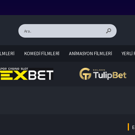
LMLERİ
KOMEDİ FİLMLERİ
ANİMASYON FİLMLERİ
YERLİ 
E