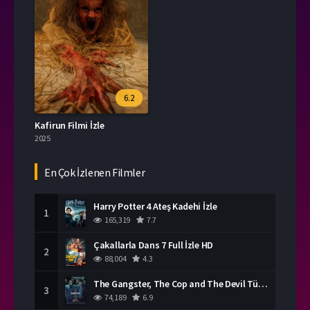
6.2
Kafirun Filmi İzle
2025
En Çok İzlenen Filmler
Harry Potter 4 Ateş Kadehi İzle
1
165,319
7.7
Çakallarla Dans 7 Full İzle HD
2
88,004
4.3
The Gangster, The Cop and The Devil Türkçe Dublaj İzle
3
74,189
6.9