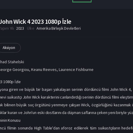
John Wick 4 2023 1080p İzle
Yapım Yılı
2023
Ülke
Amerika Birleşik Devletleri
Aksiyon
had Stahelski
George Georgiou
,
Keanu Reeves
,
Laurence Fishburne
3 1080p İzle
zyona giren ve büyük bir başarı yakalayan serinin dördüncü filmi John Wick 4
evi suikastçı John Wick karakterini canlandırdığı serinin dördüncü filmi eleştir
ak bilinen büyük suç örgütünü yenmeye çalışan Wick, özgürlüğünü kazanmak iç
faklar kuran ve John'un eski dostlarını da düşman saflarına çeken yeni biriyle y
minin Konusu
ncü filmin sonunda High Table'dan aforoz edilerek tüm suikastçıların hedefi