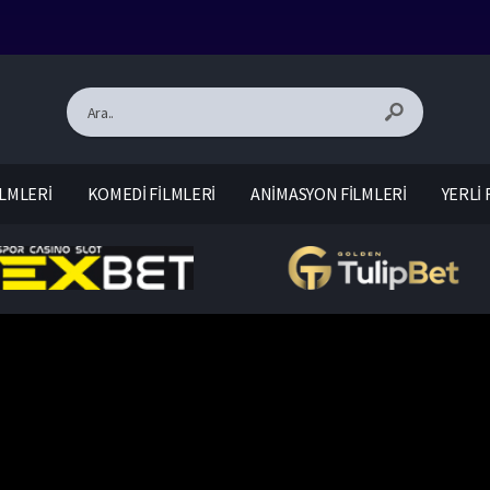
LMLERİ
KOMEDİ FİLMLERİ
ANİMASYON FİLMLERİ
YERLİ 