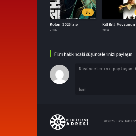
6.7
9.6
anted 2008 İzle
Koloni 2026 İzle
008
2026
2004
Film hakkındaki düşüncelerinizi paylaşın
© 2026, Tüm Hakları S