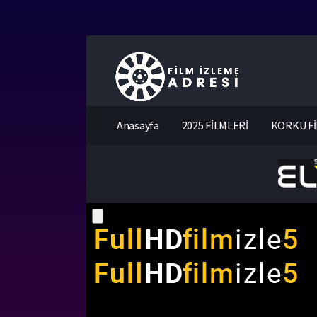
Anasayfa
2025 FİLMLERİ
KORKU Fİ