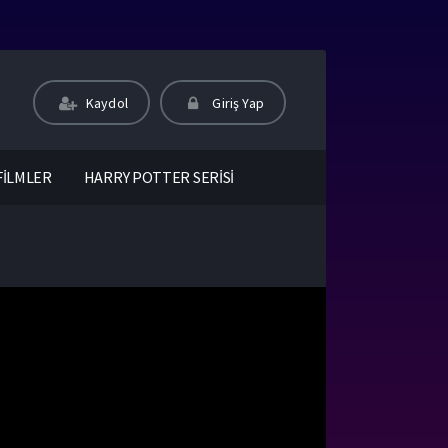
Kaydol
Giriş Yap
FİLMLER
HARRY POTTER SERİSİ