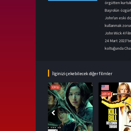
örgütten kurtul
Başrolün özgürl
John'un eski do
kullanmak zorun
John Wick 4 Fi
24 Mart 2023'te
koltuğunda Chad
İlginizi çekebilecek diğer filmler
1080p
1080p
1080p