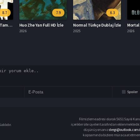
8.7
7.9
6.3
Kill Bill: Mevzunun Tamamı Türkçe Dublaj İzle
Huo Zhe Yan Full HD İzle
Normal Türkçe Dublaj İzle
2026
2025
2026
Spoiler
Filmizlemeadresi olarak 5651 Sayılı Kanu
içerikler site üyeleri tarafından eklenmektedir.
aklıdır.
düşünüyorsanız
dergi@outlook.com.t
kapsamında bizlere müracaat etmeniz d