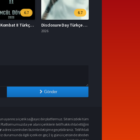
6.7
6.7
Mortal Kombat II Türkçe Dublaj İzle
Disclosure Day Türkçe Dublaj İzle
2026
Gönder
n uyarınca içerik sağlayıcı bir platformuz. Sitemizdeki tüm
 Platformumuzda yer alan içeriklerin telif hakkı ihlal ettiğini
r
adresi üzerinden bizimle iletişime geçebilirsiniz. Telif ihlali
urumunda ilgili içerik en geç 2 iş günü içerisinde siteden