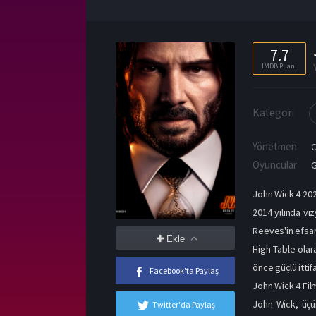
7.7
IMDB Puanı
Kategori
Yönetmen
C
Oyuncular
John Wick 4 202
2014 yılında vi
Reeves'in efsan
Ekle
High Table olar
önce güçlü itti
Facebook'ta Paylaş
John Wick 4 Fil
John Wick, üçü
Twitter'da Paylaş