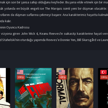
mak için son bir şansa sahip olduğunu keşfeder. Bu şansı elde etmek için bir mac
ük yolunda en büyük engeli ise The Marquis isimli yeni bir düşman olacaktır. 
stlarını da düşman saflarına çekmeyi başarır. Ana karakterimiz hayatta kalmak
da kalır.
lminin Oyuncu Kadrosu
 vizyona giren John Wick 4, Keanu Reeves'in suikastçı karakterine hayat verd
 Stahelski'nin oturduğu yapımda Reeves'e Donnie Yen, Bill Skarsgård ve Lauren
1080p
1080p
1080p