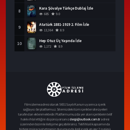
Kara Şövalye Türkçe Dublaj İzle
8
685
9.0
Atatürk 1881-1919 2. Film İzle
9
13,364
8.9
Hep Otuz Üç Yaşında İzle
10
1,172
8.9
Filmizlemeadresi olarak 5651 Sayılı Kanun uyarınca içerik
sağlayıcı bir platformuz. Sitemizdeki tüm içerikler site üyeleri
tarafından eklenmektedir. Platformumuzda yer alan içeriklerin telif
hakkı ihlal ettiğini düşünüyorsanız
dergi@outlook.com.tr
adresi
üzerinden bizimle iletişime geçebilirsiniz. Telif ihlali kapsamında
bizlere müracaat etmeniz durumunda ilgili içerik en geç 2 iş günü