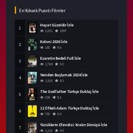
En Yüksek Puanlı Filmler
Hayat Güzeldir İzle
1
1,031
1997
Koloni 2026 İzle
2
163
9.6
Esaretin Bedeli Full İzle
3
1,769
9.3
Yeniden Başlamak 2024 İzle
4
1,910
9.3
The Godfather Türkçe Dublaj İzle
5
328
9.2
12 Öfkeli Adam Türkçe Dublaj İzle
6
793
9.0
Yüzüklerin Efendisi: Kralın Dönüşü İzle
7
1,222
9.0