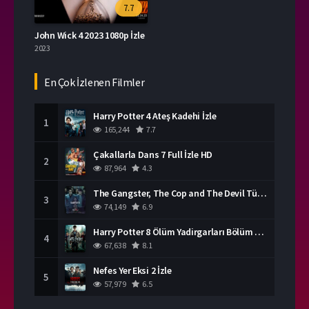
7.7
John Wick 4 2023 1080p İzle
2023
En Çok İzlenen Filmler
Harry Potter 4 Ateş Kadehi İzle
1
165,244
7.7
Çakallarla Dans 7 Full İzle HD
2
87,964
4.3
The Gangster, The Cop and The Devil Türkçe Dublaj İzle
3
74,149
6.9
Harry Potter 8 Ölüm Yadirgarları Bölüm 2 İzle
4
67,638
8.1
Nefes Yer Eksi 2 İzle
5
57,979
6.5